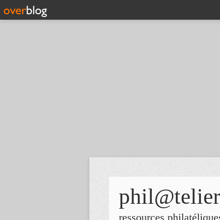
phil@telie
ressources philatélique