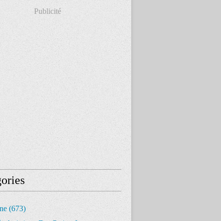
Publicité
ories
ine
(673)