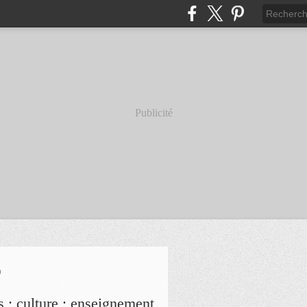
Publicité
r
s ; culture ; enseignement