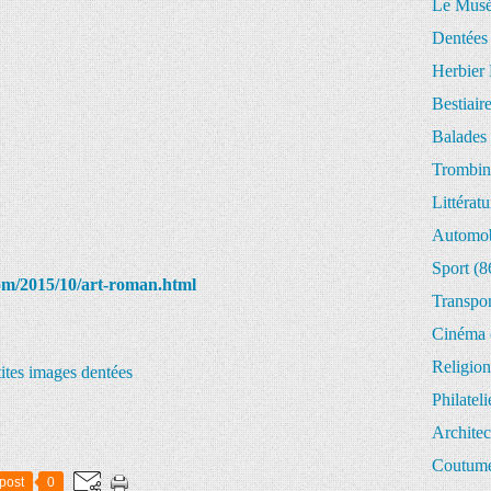
Le Musée
Dentées
Herbier 
Bestiair
Balades 
Trombin
Littératu
Automob
Sport
(8
.com/2015/10/art-roman.html
Transpor
Cinéma
Religion
tites images dentées
Philateli
Architec
Coutume
post
0