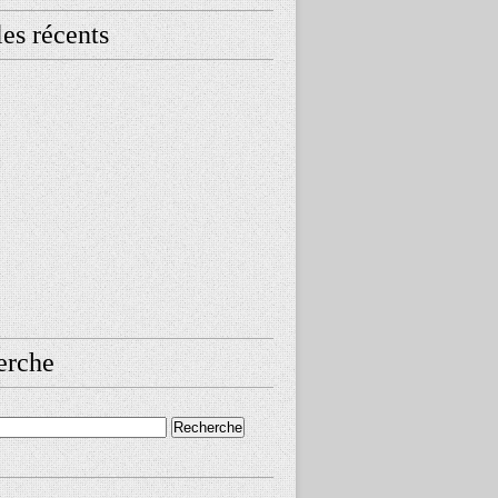
les récents
erche