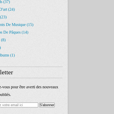
ls
(37)
D'art
(24)
(23)
ents De Musique
(15)
s De Pâques
(14)
(8)
)
lbums
(1)
etter
vous pour être averti des nouveaux
publiés.