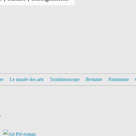
er
Le musée des arts
Trombinoscope
Bestiaire
Patrimoine
r