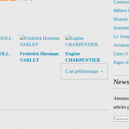
Carnava
Métiers 
Histoire
Instrum
Le Temp
Aviation
HOLL-
Frederick Horsman
Eugène
Liens
(1
I
VARLEY
CHARPENTIER
Pages A
L'art préhistorique
Newsl
Abonnez-
articles 