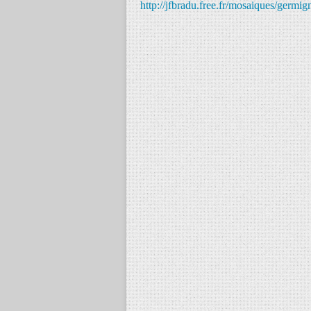
http://jfbradu.free.fr/mosaiques/germ