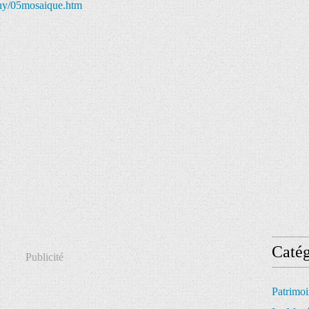
igny/05mosaique.htm
Catég
Publicité
Patrimo