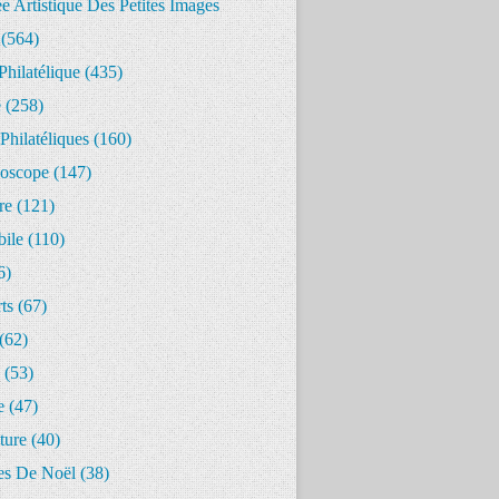
 Artistique Des Petites Images
(564)
Philatélique
(435)
e
(258)
Philatéliques
(160)
oscope
(147)
re
(121)
ile
(110)
6)
ts
(67)
(62)
(53)
e
(47)
ture
(40)
s De Noël
(38)