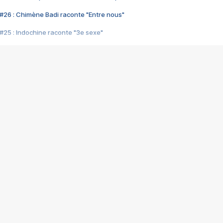
#26 : Chimène Badi raconte "Entre nous"
#25 : Indochine raconte "3e sexe"
#24 : Zaho raconte "C'est chelou"
#23 : Patrick Bruel raconte "Au café des délices"
#22 : Kyo raconte "Le chemin"
#21 : Nolwenn Leroy raconte "Cassé"
#20 : Patrick Hernandez raconte "Born to be alive"
#19 : Lorie raconte "Près de moi"
#18 : Michael Jones raconte "A nos actes manqués" (avec Jean-Jacque
#17 : Khaled raconte "Aïcha"
#16 : Corneille raconte "Parce qu'on vient de loin"
#15 : Indochine raconte "L'aventurier"