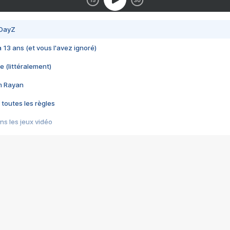
 DayZ
 a 13 ans (et vous l'avez ignoré)
e (littéralement)
im Rayan
 toutes les règles
s les jeux vidéo
us choquant de Rockstar ? - Le scandale BULLY
e plus moche de Steam
du RÊVE tourne au CAUCHEMAR
pendant 8 heures
it… à tort