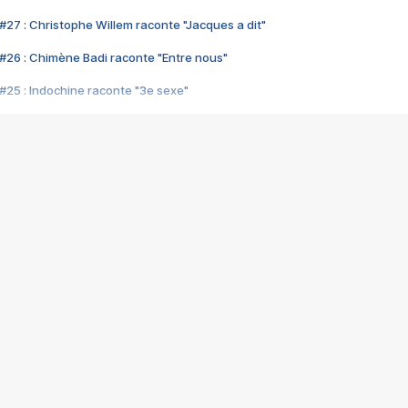
#27 : Christophe Willem raconte "Jacques a dit"
#26 : Chimène Badi raconte "Entre nous"
#25 : Indochine raconte "3e sexe"
#24 : Zaho raconte "C'est chelou"
#23 : Patrick Bruel raconte "Au café des délices"
#22 : Kyo raconte "Le chemin"
#21 : Nolwenn Leroy raconte "Cassé"
#20 : Patrick Hernandez raconte "Born to be alive"
#19 : Lorie raconte "Près de moi"
#18 : Michael Jones raconte "A nos actes manqués" (avec Jean-Jacque
#17 : Khaled raconte "Aïcha"
#16 : Corneille raconte "Parce qu'on vient de loin"