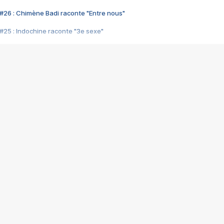
#26 : Chimène Badi raconte "Entre nous"
#25 : Indochine raconte "3e sexe"
#24 : Zaho raconte "C'est chelou"
#23 : Patrick Bruel raconte "Au café des délices"
#22 : Kyo raconte "Le chemin"
#21 : Nolwenn Leroy raconte "Cassé"
#20 : Patrick Hernandez raconte "Born to be alive"
#19 : Lorie raconte "Près de moi"
#18 : Michael Jones raconte "A nos actes manqués" (avec Jean-Jacque
#17 : Khaled raconte "Aïcha"
#16 : Corneille raconte "Parce qu'on vient de loin"
#15 : Indochine raconte "L'aventurier"