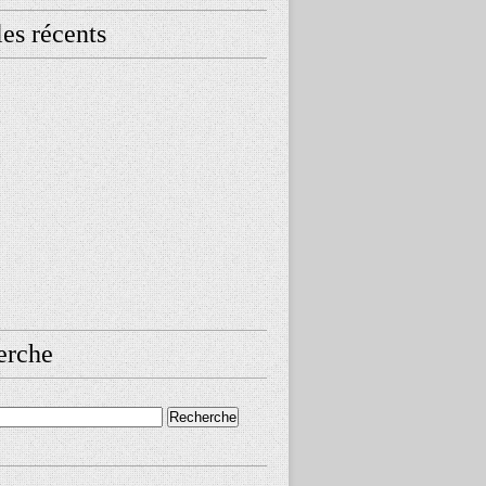
les récents
erche