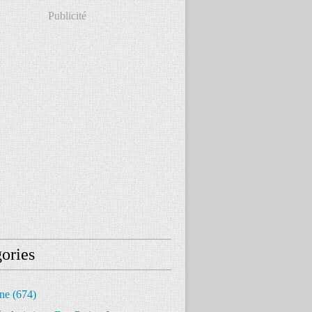
Publicité
ories
ine
(674)