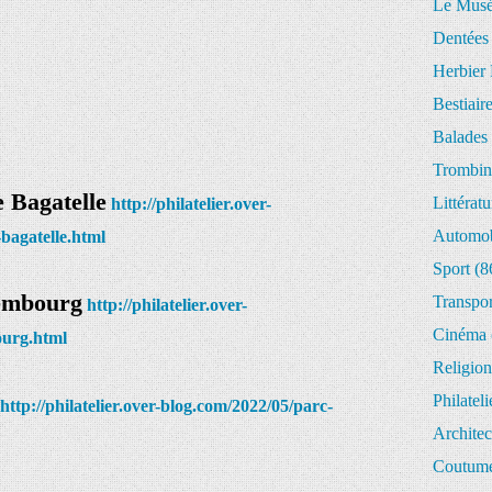
Le Musée
Dentées
Herbier 
Bestiair
Balades 
Trombin
e Bagatelle
Littératu
http://philatelier.over-
Automob
-bagatelle.html
Sport
(8
xembourg
Transpor
http://philatelier.over-
Cinéma
ourg.html
Religion
Philateli
http://philatelier.over-blog.com/2022/05/parc-
Architec
Coutume