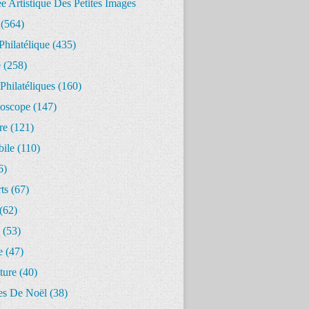
 Artistique Des Petites Images
(564)
Philatélique
(435)
e
(258)
Philatéliques
(160)
oscope
(147)
re
(121)
ile
(110)
6)
ts
(67)
(62)
(53)
e
(47)
ture
(40)
s De Noël
(38)