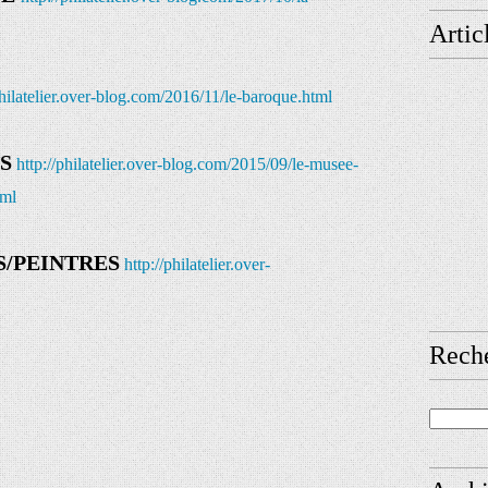
Artic
philatelier.over-blog.com/2016/11/le-baroque.html
S
http://philatelier.over-blog.com/2015/09/le-musee-
tml
S/PEINTRES
http://philatelier.over-
Rech