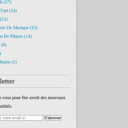
ls
(37)
D'art
(24)
(23)
ents De Musique
(15)
s De Pâques
(14)
(8)
)
lbums
(1)
etter
vous pour être averti des nouveaux
publiés.