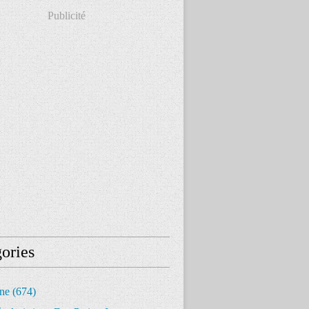
Publicité
ories
ine
(674)