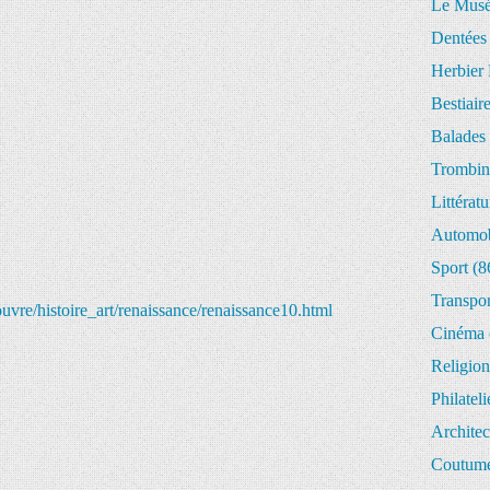
Le Musée
Dentées
Herbier 
Bestiair
Balades 
Trombin
Littératu
Automob
Sport
(8
Transpor
ouvre/histoire_art/renaissance/renaissance10.html
Cinéma
Religion
Philateli
Architec
Coutume