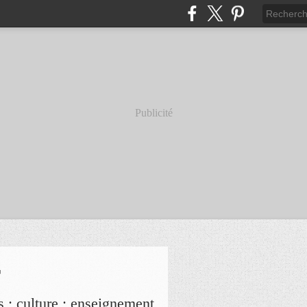
Publicité
r
s ; culture ; enseignement