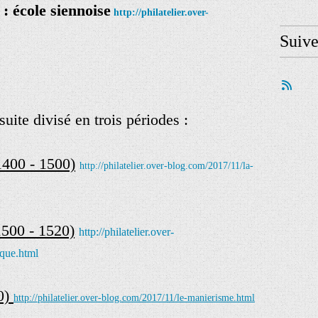
: école siennoise
http://philatelier.over-
Suiv
ite divisé en trois périodes :
1400 - 1500)
http://philatelier.over-blog.com/2017/11/la-
1500 - 1520)
http://philatelier.over-
ique.html
0)
http://philatelier.over-blog.com/2017/11/le-manierisme.html