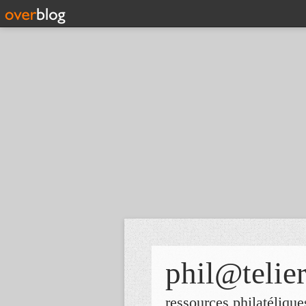
phil@telie
ressources philatélique