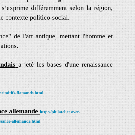
e s’exprime différemment selon la région,
le contexte politico-social.
nce" de l'art antique, mettant l'homme et
ations.
andais
a jeté les bases d'une renaissance
/primitifs-flamands.html
ance allemande
http://philatelier.over-
issance-allemande.html