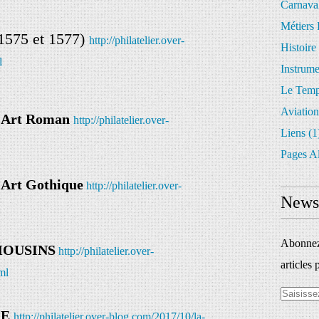
Carnava
Métiers 
1575 et 1577)
http://philatelier.over-
Histoire
l
Instrum
Le Temp
Aviation
Art Roman
http://philatelier.over-
Liens
(1
Pages A
rt Gothique
http://philatelier.over-
Newsl
Abonnez-
MOUSINS
http://philatelier.over-
articles 
ml
CE
http://philatelier.over-blog.com/2017/10/la-