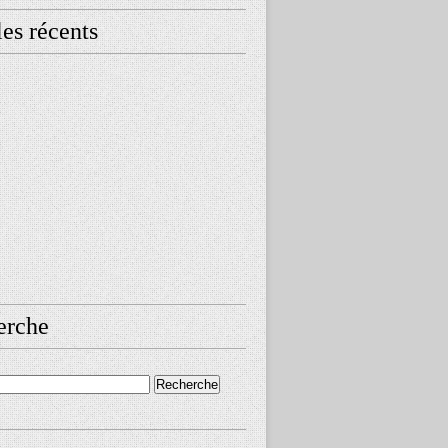
les récents
erche