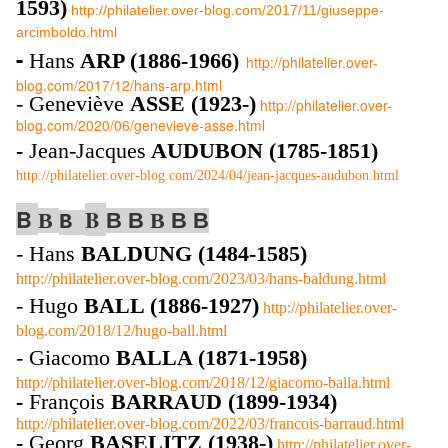
1593)
http://philatelier.over-blog.com/2017/11/giuseppe-
arcimboldo.html
-
Hans
ARP (1886-1966)
http://philatelier.over-
blog.com/2017/12/hans-arp.html
- Geneviève
ASSE (1923-)
http://philatelier.over-
blog.com/2020/06/genevieve-asse.html
-
Jean-Jacques
AUDUBON (1785-1851)
http://philatelier.over-blog.com/2024/04/jean-jacques-audubon.html
B
B
B
B
B
B
B
B
B
- Hans
BALDUNG (1484-1585)
http://philatelier.over-blog.com/2023/03/hans-baldung.html
- Hugo
BALL (1886-1927)
http://philatelier.over-
blog.com/2018/12/hugo-ball.html
- Giacomo
BALLA (1871-1958)
http://philatelier.over-blog.com/2018/12/giacomo-balla.html
-
François
BARRAUD (1899-1934)
http://philatelier.over-blog.com/2022/03/francois-barraud.html
-
Georg
BASELITZ (1938-)
http://philatelier.over-