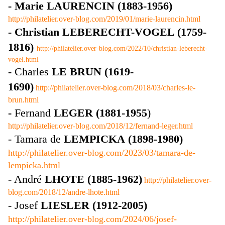
- Marie LAURENCIN (1883-1956)
http://philatelier.over-blog.com/2019/01/marie-laurencin.html
- Christian LEBERECHT-VOGEL (1759-
1816)
http://philatelier.over-blog.com/2022/10/christian-leberecht-
vogel.html
-
Charles
LE BRUN (1619-
1690)
http://philatelier.over-blog.com/2018/03/charles-le-
brun.html
-
Fernand
LEGER (1881-1955
)
http://philatelier.over-blog.com/2018/12/fernand-leger.html
- Tamara de
LEMPICKA
(1898-1980)
http://philatelier.over-blog.com/2023/03/tamara-de-
lempicka.html
- André
LHOTE (1885-1962)
http://philatelier.over-
blog.com/2018/12/andre-lhote.html
-
Josef
LIESLER (1912-2005)
http://philatelier.over-blog.com/2024/06/josef-