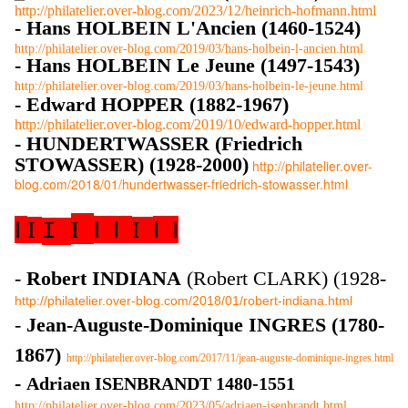
http://philatelier.over-blog.com/2023/12/heinrich-hofmann.html
- Hans HOLBEIN L'Ancien (1460-1524)
http://philatelier.over-blog.com/2019/03/hans-holbein-l-ancien.html
- Hans HOLBEIN Le Jeune (1497-1543)
http://philatelier.over-blog.com/2019/03/hans-holbein-le-jeune.html
- Edward HOPPER (1882-1967)
http://philatelier.over-blog.com/2019/10/edward-hopper.html
- HUNDERTWASSER (Friedrich
STOWASSER) (1928-2000)
http://philatelier.over-
blog.com/2018/01/hundertwasser-friedrich-stowasser.html
I
I
I
I
I
I
I
I
I
-
Robert INDIANA
(Robert CLARK) (1928-
http://philatelier.over-blog.com/2018/01/robert-indiana.html
-
Jean-Auguste-Dominique INGRES (1780-
1867)
http://philatelier.over-blog.com/2017/11/jean-auguste-dominique-ingres.html
-
Adriaen ISENBRANDT 1480-1551
http://philatelier.over-blog.com/2023/05/adriaen-isenbrandt.html