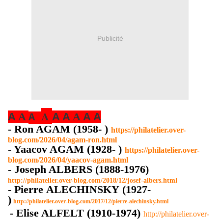
Publicité
A
A
A
A
A
A
A
A
A
- Ron AGAM (1958- )
https://philatelier.over-
blog.com/2026/04/agam-ron.html
- Yaacov AGAM (1928- )
https://philatelier.over-
blog.com/2026/04/yaacov-agam.html
- Joseph ALBERS (1888-1976)
http://philatelier.over-blog.com/2018/12/josef-albers.html
- Pierre
ALECHINSKY
(1927-
)
http://philatelier.over-blog.com/2017/12/pierre-alechinsky.html
- Elise ALFELT (1910-1974)
http://philatelier.over-