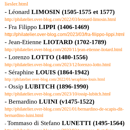
liesler.html
- Léonard
LIMOSIN (1505-1575 et 1577)
http://philatelier.over-blog.com/2022/03/leonard-limosin.html
-
Fra Filippo
LIPPI (1406-1469)
http://philatelier.over-blog.com/2023/03/fra-filippo-lippi.html
- Jean-Etienne
LIOTARD (1702-1789)
http://philatelier.over-blog.com/2020/11/jean-etienne-liotard.html
- Lorenzo
LOTTO (1480-1556)
http://philatelier.over-blog.com/2023/12/lorenzo-lotto.html
- Séraphine
LOUIS (1864-1942)
http://philatelier.over-blog.com/2022/01/seraphine-louis.html
- Ossip
LUBITCH (1896-1990)
http://philatelier.over-blog.com/2023/10/ossip-lubitch.htm
l
- Bernardino
LUINI (v1475-1522)
http://philatelier.over-blog.com/2021/01/bernardino-de-scapis-dit-
bernardino-luini.html
Tommaso di Stefano
LUNETTI (1495-1564)
-