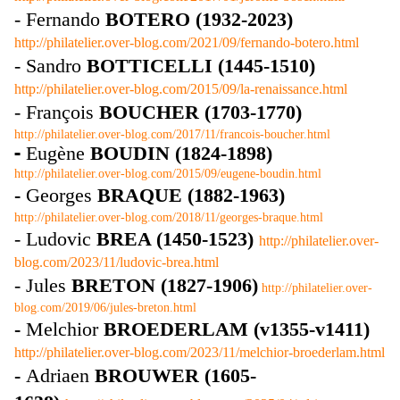
- Fernando
BOTERO (1932-2023)
http://philatelier.over-blog.com/2021/09/fernando-botero.html
- Sandro
BOTTICELLI (1445-1510)
http://philatelier.over-blog.com/2015/09/la-renaissance.html
- François
BOUCHER
(1703-1770)
http://philatelier.over-blog.com/2017/11/francois-boucher.html
-
Eugène
BOUDIN (1824-1898)
http://philatelier.over-blog.com/2015/09/eugene-boudin.html
-
Georges
BRAQUE (1882-1963)
http://philatelier.over-blog.com/2018/11/georges-braque.html
- Ludovic
BREA (1450-1523)
http://philatelier.over-
blog.com/2023/11/ludovic-brea.html
- Jules
BRETON (1827-1906)
http://philatelier.over-
blog.com/2019/06/jules-breton.html
-
Melchior
BROEDERLAM (v1355-v1411)
http://philatelier.over-blog.com/2023/11/melchior-broederlam.html
-
Adriaen
BROUWER (1605-