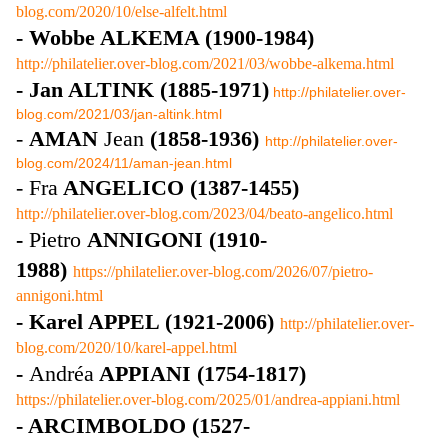
blog.com/2020/10/else-alfelt.html
- Wobbe ALKEMA (1900-1984)
http://philatelier.over-blog.com/2021/03/wobbe-alkema.html
- Jan ALTINK (1885-1971)
http://philatelier.over-
blog.com/2021/03/jan-altink.html
-
AMAN
Jean
(1858-1936)
http://philatelier.over-
blog.com/2024/11/aman-jean.html
- Fra
ANGELICO (1387-1455)
http://philatelier.over-blog.com/2023/04/beato-angelico.html
-
Pietro
ANNIGONI (1910-
1988)
https://philatelier.over-blog.com/2026/07/pietro-
annigoni.html
- Karel APPEL (1921-2006)
http://philatelier.over-
blog.com/2020/10/karel-appel.html
-
Andréa
APPIANI (1754-1817)
https://philatelier.over-blog.com/2025/01/andrea-appiani.html
- ARCIMBOLDO
(1527-