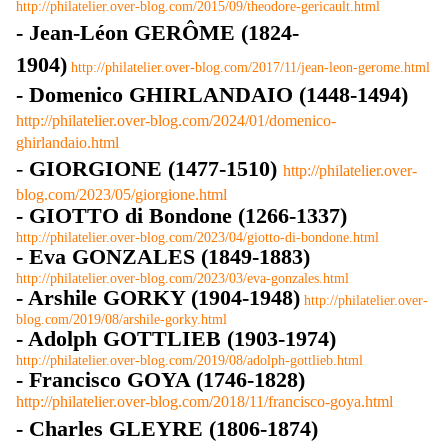
http://philatelier.over-blog.com/2015/09/theodore-gericault.html
- Jean-Léon GERÔME (1824-
1904)
http://philatelier.over-blog.com/2017/11/jean-leon-gerome.html
-
Domenico GHIRLANDAIO (1448-1494)
http://philatelier.over-blog.com/2024/01/domenico-
ghirlandaio.html
-
GIORGIONE (1477-1510)
http://philatelier.over-
blog.com/2023/05/giorgione.html
- GIOTTO di Bondone (1266-1337)
http://philatelier.over-blog.com/2023/04/giotto-di-bondone.html
- Eva GONZALES (1849-1883)
http://philatelier.over-blog.com/2023/03/eva-gonzales.html
- Arshile GORKY (1904-1948)
http://philatelier.over-
blog.com/2019/08/arshile-gorky.html
- Adolph GOTTLIEB (1903-1974)
http://philatelier.over-blog.com/2019/08/adolph-gottlieb.html
- Francisco GOYA (1746-1828)
http://philatelier.over-blog.com/2018/11/francisco-goya.html
- Charles GLEYRE (1806-1874)