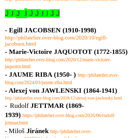
J
J
J
J
J
J
J
J J
J
- Egill JACOBSEN (1910-1998)
http://philatelier.over-blog.com/2020/10/egill-
jacobsen.html
- Marie-Victoire JAQUOTOT (1772-1855)
http://philatelier.over-blog.com/2020/12/marie-victoire-
jaquotot.html
- JAUME RIBA (1950- )
http://philatelier.over-
blog.com/2024/03/jaume-riba.html
- Alexej von JAWLENSKI (1864-1941)
http://philatelier.over-blog.com/2018/12/alexej-von-jawlensky.html
Rudolf
JETTMAR (1869-
-
1939)
https://philatelier.over-blog.com/2026/06/rudolf-
jettmar.html
Miloš
Jiránek
-
http://philatelier.over-