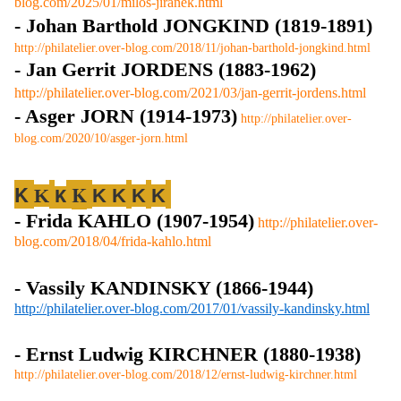
blog.com/2025/01/milos-jiranek.html
- Johan Barthold JONGKIND (1819-1891)
http://philatelier.over-blog.com/2018/11/johan-barthold-jongkind.html
- Jan Gerrit JORDENS (1883-1962)
http://philatelier.over-blog.com/2021/03/jan-gerrit-jordens.html
- Asger JORN (1914-1973)
http://philatelier.over-
blog.com/2020/10/asger-jorn.html
K
K
K
K K
K
K
K
- Frida KAHLO (1907-1954)
http://philatelier.over-
blog.com/2018/04/frida-kahlo.html
- Vassily KANDINSKY (1866-1944)
http://philatelier.over-blog.com/2017/01/vassily-kandinsky.html
- Ernst Ludwig KIRCHNER (1880-1938)
http://philatelier.over-blog.com/2018/12/ernst-ludwig-kirchner.html