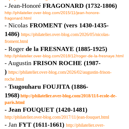
-
Jean-Honoré
FRAGONARD
(1732-1806)
http://philatelier.over-blog.com/2015/11/jean-honore-
fragonard.html
- Nicolas
FROMENT (vers 1430-1435-
1486)
https://philatelier.over-blog.com/2026/05/nicolas-
froment.html
- Roger
de la FRESNAYE (1885-1925)
http://philatelier.over-blog.com/2018/12/roger-de-la-fresnaye.html
- Augustin
FRISON ROCHE (1987-
)
https://philatelier.over-blog.com/2026/02/augustin-frison-
roche.html
-
Tsugouharu FOUJITA (1886-
1968)
http://philatelier.over-blog.com/2018/11/l-ecole-de-
paris.html
-
Jean
FOUQUET (1420-1481)
http://philatelier.over-blog.com/2017/11/jean-fouquet.html
-
Jan
FYT (1611-1661)
http://philatelier.over-