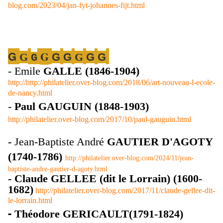
blog.com/2023/04/jan-fyt-johannes-fijt.html
G
G
G
G
G
G
G
G
G
- Emile
GALLE (1846-1904)
http://http://philatelier.over-blog.com/2018/06/art-nouveau-l-ecole-
de-nancy.html
-
Paul GAUGUIN (1848-1903)
http://philatelier.over-blog.com/2017/10/paul-gauguin.html
-
Jean-Baptiste André
GAUTIER D'AGOTY
(1740-1786)
http://philatelier.over-blog.com/2024/11/jean-
baptiste-andre-gautier-d-agoty.html
- Claude GELLEE (dit le Lorrain) (1600-
1682)
http://philatelier.over-blog.com/2017/11/claude-gellee-dit-
le-lorrain.html
-
Théodore GERICAULT(1791-1824)