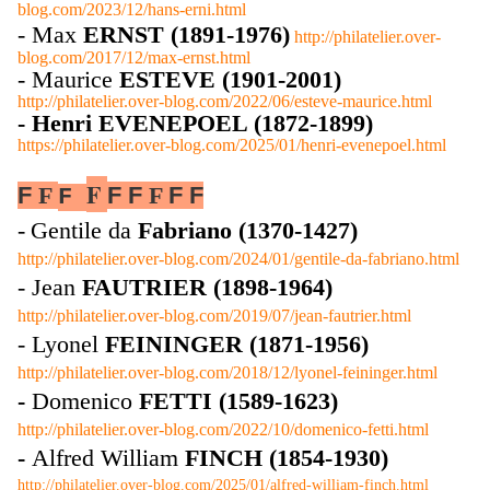
blog.com/2023/12/hans-erni.html
- Max
ERNST (1891-1976)
http://philatelier.over-
blog.com/2017/12/max-ernst.html
- Maurice
ESTEVE (1901-2001)
http://philatelier.over-blog.com/2022/06/esteve-maurice.html
- Henri EVENEPOEL (1872-1899)
https://philatelier.over-blog.com/2025/01/henri-evenepoel.html
F
F
F
F
F
F
F
F
F
-
Gentile da
Fabriano (1370-1427)
http://philatelier.over-blog.com/2024/01/gentile-da-fabriano.html
- Jean
FAUTRIER (1898-1964)
http://philatelier.over-blog.com/2019/07/jean-fautrier.html
- Lyonel
FEININGER (1871-1956)
http://philatelier.over-blog.com/2018/12/lyonel-feininger.html
-
Domenico
FETTI (1589-1623)
http://philatelier.over-blog.com/2022/10/domenico-fetti.html
-
Alfred William
FINCH (1854-1930)
http://philatelier.over-blog.com/2025/01/alfred-william-finch.html