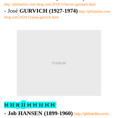
http://philatelier.over-blog.com/2018/11/hector-guimard.html
- José
GURVICH (1927-1974)
http://philatelier.over-
blog.com/2024/12/jose-gurvich.html
Publicité
H
H
H
H
H
H
H
H
H
- Job HANSEN (1899-1960)
http://philatelier.over-