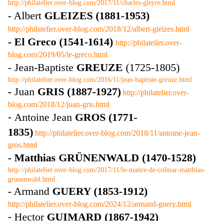
http://philatelier.over-blog.com/2017/11/charles-gleyre.html
- Albert
GLEIZES (1881-1953)
http://philatelier.over-blog.com/2018/12/albert-gleizes.html
- El Greco (1541-1614)
http://philatelier.over-
blog.com/2019/05/le-greco.html
-
Jean-Baptiste
GREUZE
(1725-1805)
http://philatelier.over-blog.com/2016/11/jean-baptiste-greuze.html
-
Juan
GRIS (1887-1927)
http://philatelier.over-
blog.com/2018/12/juan-gris.html
-
Antoine Jean
GROS (1771-
1835)
http://philatelier.over-blog.com/2018/11/antoine-jean-
gros.html
- Matthias GRÜNENWALD (1470-1528)
http://philatelier.over-blog.com/2017/11/le-maitre-de-colmar-matthias-
grunenwald.html
- Armand
GUERY (1853-1912)
http://philatelier.over-blog.com/2024/12/armand-guery.html
-
Hector
GUIMARD (1867-1942)