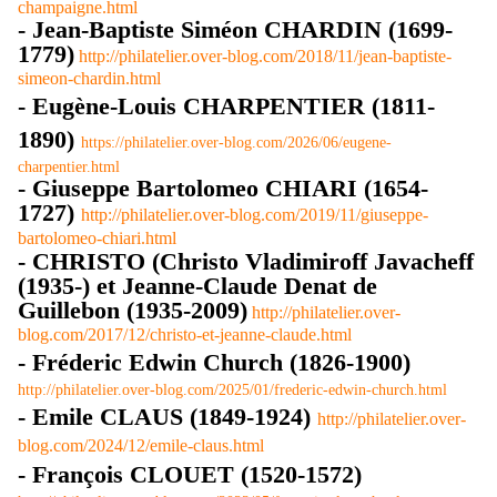
champaigne.html
- Jean-Baptiste Siméon CHARDIN (1699-
1779)
http://philatelier.over-blog.com/2018/11/jean-baptiste-
simeon-chardin.html
- Eugène-Louis CHARPENTIER (1811-
1890)
https://philatelier.over-blog.com/2026/06/eugene-
charpentier.html
- Giuseppe Bartolomeo CHIARI (1654-
1727)
http://philatelier.over-blog.com/2019/11/giuseppe-
bartolomeo-chiari.html
- CHRISTO (Christo Vladimiroff Javacheff
(1935-) et Jeanne-Claude Denat de
Guillebon (1935-2009)
http://philatelier.over-
blog.com/2017/12/christo-et-jeanne-claude.html
- Fréderic Edwin Church (1826-1900)
http://philatelier.over-blog.com/2025/01/frederic-edwin-church.html
- Emile CLAUS (1849-1924)
http://philatelier.over-
blog.com/2024/12/emile-claus.html
- François CLOUET (1520-1572)