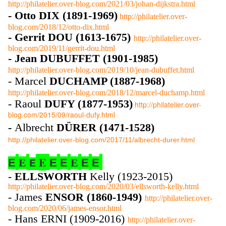
http://philatelier.over-blog.com/2021/03/johan-dijkstra.html
- Otto DIX (1891-1969)
http://philatelier.over-
blog.com/2018/12/otto-dix.html
- Gerrit DOU (1613-1675)
http://philatelier.over-
blog.com/2019/11/gerrit-dou.html
- Jean DUBUFFET (1901-1985)
http://philatelier.over-blog.com/2019/10/jean-dubuffet.html
- Marcel
DUCHAMP (1887-1968)
http://philatelier.over-blog.com/2018/12/marcel-duchamp.html
- Raoul
DUFY (1877-1953)
http://philatelier.over-
blog.com/2015/09/raoul-dufy.html
-
Albrecht
DÜRER (1471-1528)
http://philatelier.over-blog.com/2017/11/albrecht-durer.html
E
E
E
E
E
E
E
E
E
-
ELLSWORTH
Kelly (1923-2015)
http://philatelier.over-blog.com/2020/03/ellsworth-kelly.html
- James
ENSOR (1860-1949)
http://philatelier.over-
blog.com/2020/06/james-ensor.html
- Hans ERNI (1909-2016)
http://philatelier.over-