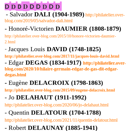
D
D
D
D
D
D
D
D
D
- Salvador
DALI (1904-1989)
http://philatelier.over-
blog.com/2019/05/salvador-dali.html
- Honoré-Victorien
DAUMIER (1808-1879)
http://philatelier.over-blog.com/2015/10/honore-victorien-daumier-
2.html
-
Jacques Louis
DAVID (1748-1825)
http://philatelier.over-blog.com/2017/11/jacques-louis-david.html
- Edgar
DEGAS (1834-1917)
http://philatelier.over-
blog.com/2020/10/hilaire-germain-edgar-de-gas-dit-edgar-
degas.html
-
Eugène
DELACROIX (1798-1863)
http://philatelier.over-blog.com/2015/09/eugene-delacroix.html
- Jo
DELAHAUT (1911-1992)
http://philatelier.over-blog.com/2020/06/jo-delahaut.html
- Quentin
DELATOUR (1704-1788)
http://philatelier.over-blog.com/2021/11/quentin-delatour.html
- Robert
DELAUNAY (1885-1941)