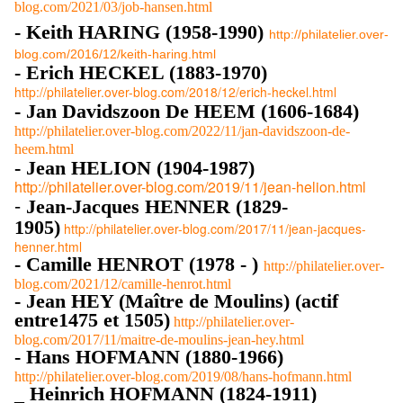
blog.com/2021/03/job-hansen.html
- Keith HARING (1958-1990)
http://philatelier.over-
blog.com/2016/12/keith-haring.html
- Erich HECKEL (1883-1970)
http://philatelier.over-blog.com/2018/12/erich-heckel.html
- Jan Davidszoon De HEEM (1606-1684)
http://philatelier.over-blog.com/2022/11/jan-davidszoon-de-
heem.html
- Jean HELION (1904-1987)
http://philatelier.over-blog.com/2019/11/jean-helion.html
-
Jean-Jacques HENNER (1829-
1905)
http://philatelier.over-blog.com/2017/11/jean-jacques-
henner.html
- Camille HENROT (1978 - )
http://philatelier.over-
blog.com/2021/12/camille-henrot.html
- Jean HEY (Maître de Moulins) (actif
entre1475 et 1505)
http://philatelier.over-
blog.com/2017/11/maitre-de-moulins-jean-hey.html
- Hans HOFMANN (1880-1966)
http://philatelier.over-blog.com/2019/08/hans-hofmann.html
_ Heinrich HOFMANN (1824-1911)