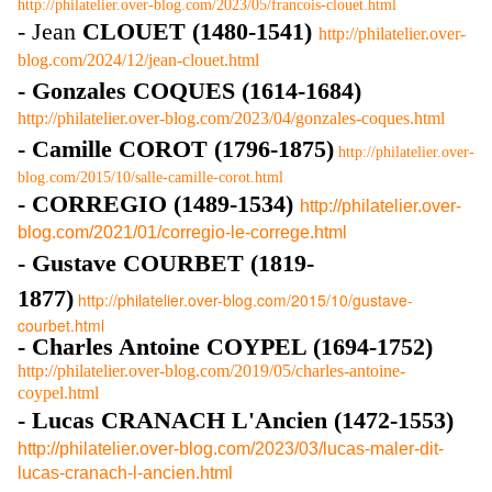
http://philatelier.over-blog.com/2023/05/francois-clouet.html
- Jean
CLOUET (1480-1541)
http://philatelier.over-
blog.com/2024/12/jean-clouet.html
- Gonzales COQUES (1614-1684)
http://philatelier.over-blog.com/2023/04/gonzales-coques.html
-
Camille
COROT (1796-1875)
http://philatelier.over-
blog.com/2015/10/salle-camille-corot.html
- CORREGIO (1489-1534)
http://philatelier.over-
blog.com/2021/01/corregio-le-correge.html
- Gustave COURBET (1819-
1877)
http://philatelier.over-blog.com/2015/10/gustave-
courbet.html
- Charles Antoine COYPEL (1694-1752)
http://philatelier.over-blog.com/2019/05/charles-antoine-
coypel.html
- Lucas CRANACH L'Ancien (1472-1553)
http://philatelier.over-blog.com/2023/03/lucas-maler-dit-
lucas-cranach-l-ancien.html