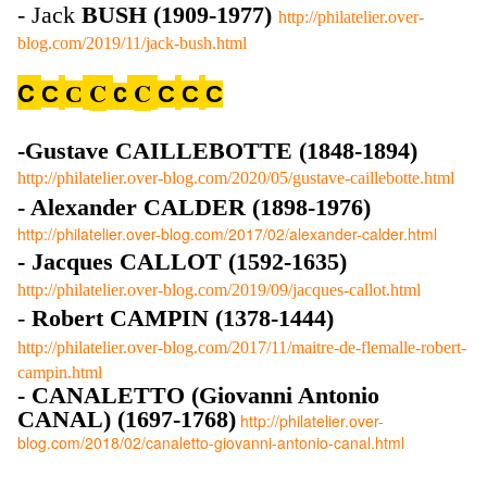
- Jack
BUSH (1909-1977)
http://philatelier.over-
blog.com/2019/11/jack-bush.html
C
C
C
C
C
C
C
C
C
-Gustave CAILLEBOTTE (1848-1894)
http://philatelier.over-blog.com/2020/05/gustave-caillebotte.html
-
Alexander
CALDER (1898-1976)
http://philatelier.over-blog.com/2017/02/alexander-calder.html
- Jacques CALLOT (1592-1635)
http://philatelier.over-blog.com/2019/09/jacques-callot.html
-
Robert CAMPIN (1378-1444)
http://philatelier.over-blog.com/2017/11/maitre-de-flemalle-robert-
campin.html
- CANALETTO (Giovanni Antonio
CANAL) (1697-1768)
http://philatelier.over-
blog.com/2018/02/canaletto-giovanni-antonio-canal.html