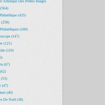
 Artistique Des Petites Images
(564)
Philatélique
(435)
e
(258)
Philatéliques
(160)
oscope
(147)
re
(121)
ile
(110)
6)
ts
(67)
(62)
(53)
e
(47)
ture
(40)
s De Noël
(38)