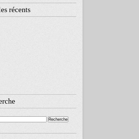
les récents
erche