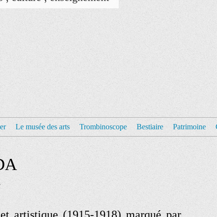
er
Le musée des arts
Trombinoscope
Bestiaire
Patrimoine
DA
et artistique (1915-1918) marqué par