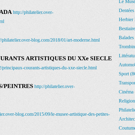
Le Musée
Dentées
ADA
http://philatelier.over-
Herbier 
ml
Bestiair
Balades 
://philatelier.over-blog.com/2018/01/art-moderne.html
Trombin
Littératu
URANTS ARTISTIQUES DU XXe SIECLE
Automob
2/principaux-courants-artistiques-du-xxe-siecle.html
Sport
(8
Transpor
S/PEINTRES
http://philatelier.over-
Cinéma
Religion
Philateli
elier.over-blog.com/2015/09/le-musee-artistique-des-petites-
Architec
Coutume