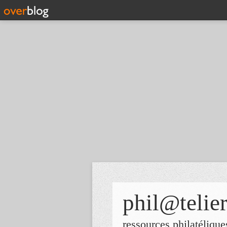
phil@telie
ressources philatélique