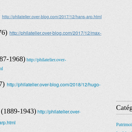
http://philatelier.over-blog.com/2017/12/hans-arp.html
76)
http://philatelier.over-blog.com/2017/12/max-
87-1968)
http://philatelier.over-
ml
7)
http://philatelier.over-blog.com/2018/12/hugo-
Catég
(1889-1943)
http://philatelier.over-
arp.html
Patrimo