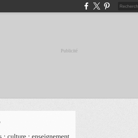
Publicité
r
s ; culture ; enseignement