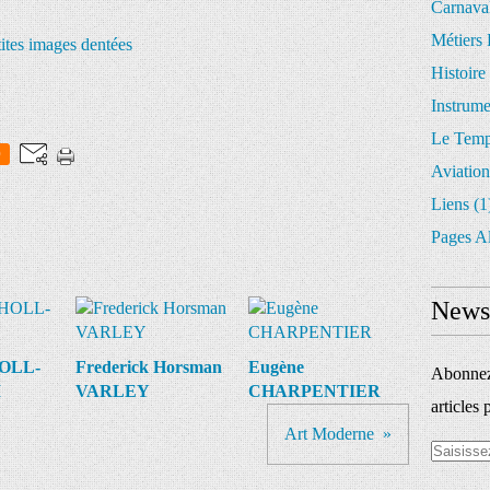
Carnava
Métiers 
tites images dentées
Histoire
Instrum
Le Temp
0
Aviation
Liens
(1
Pages A
Newsl
HOLL-
Frederick Horsman
Eugène
Abonnez-
I
VARLEY
CHARPENTIER
articles 
Art Moderne