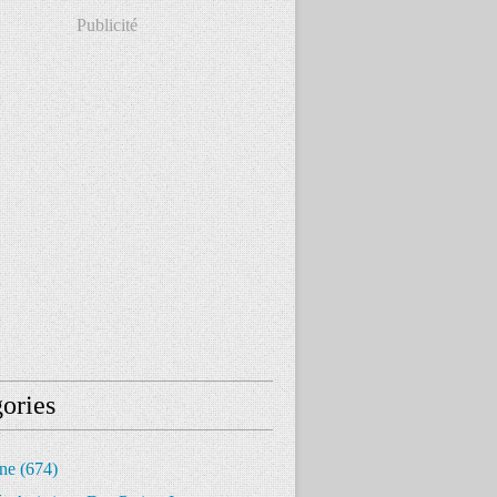
Publicité
ories
ine
(674)