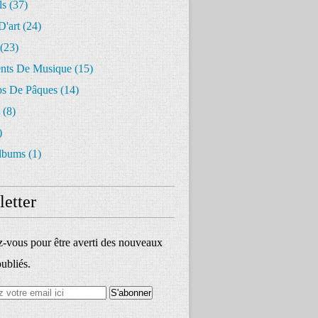
ls
(37)
D'art
(24)
(23)
ents De Musique
(15)
s De Pâques
(14)
(8)
)
lbums
(1)
etter
vous pour être averti des nouveaux
publiés.