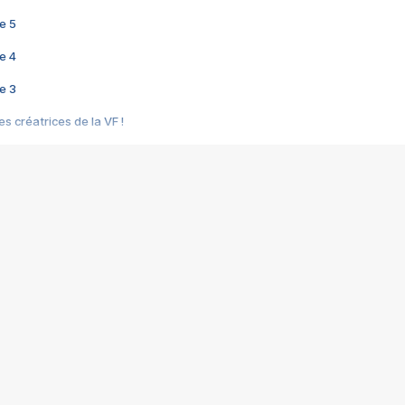
e 5
e 4
e 3
s créatrices de la VF !
e 2
e 1
e Mektoub My Love arrive enfin ! Rencontre avec Shaïn Boumedine et Sal
i : après Toni en famille
elle réalise le bouleversant Dites lui que je l'aime
ais ! Rencontre autour de Vie privée de Rebecca Zlotowski
 de Marguerite, Grave... Rencontre avec Ella Rumpf
 Les Rêveurs, un film intime sur la santé mentale