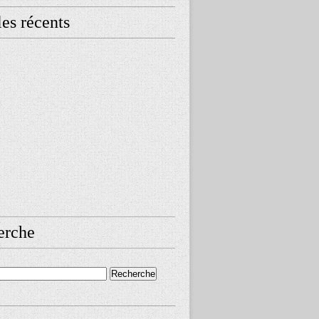
les récents
erche