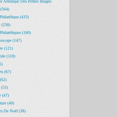
 Artistique Des Petites Images
(564)
Philatélique
(435)
e
(258)
Philatéliques
(160)
oscope
(147)
re
(121)
ile
(110)
6)
ts
(67)
(62)
(53)
e
(47)
ture
(40)
s De Noël
(38)