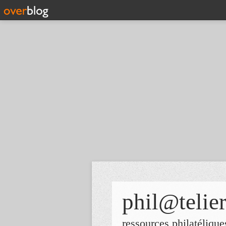
phil@telie
ressources philatélique