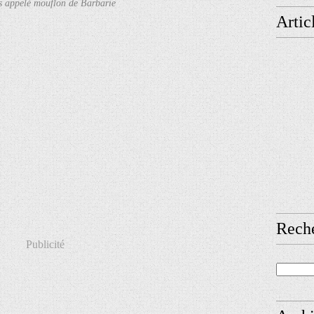
s appelé mouflon de Barbarie
Artic
Rech
Publicité