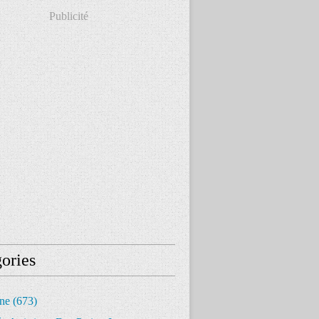
Publicité
ories
ine
(673)