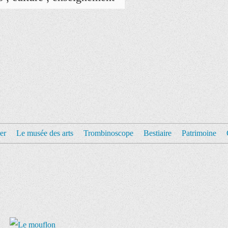
er
Le musée des arts
Trombinoscope
Bestiaire
Patrimoine