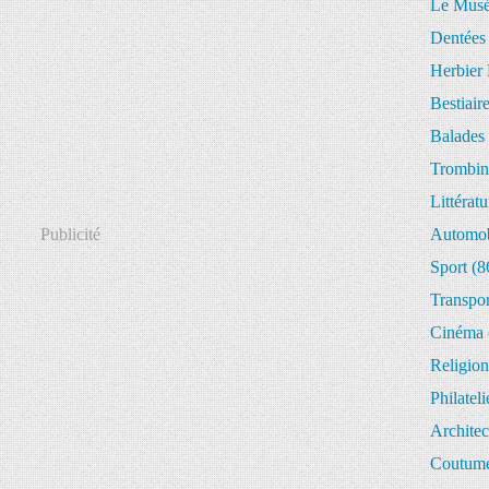
Le Musée
Dentées
Herbier 
Bestiair
Balades 
Trombin
Littératu
Publicité
Automob
Sport
(8
Transpor
Cinéma
Religion
Philateli
Architec
Coutume