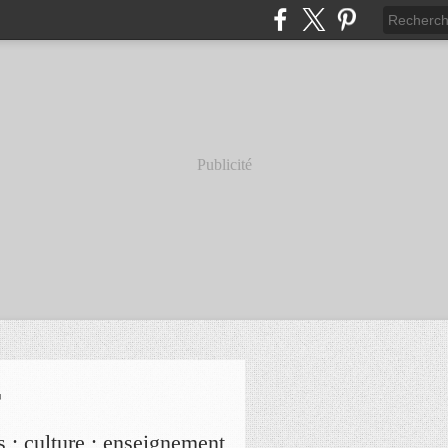
Publicité
r
s ; culture ; enseignement