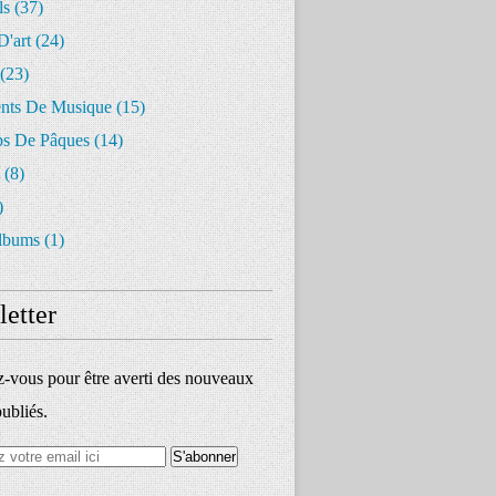
ls
(37)
D'art
(24)
(23)
ents De Musique
(15)
s De Pâques
(14)
(8)
)
lbums
(1)
etter
vous pour être averti des nouveaux
publiés.