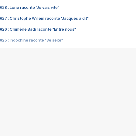
28 : Lorie raconte "Je vais vite"
#27 : Christophe Willem raconte "Jacques a dit"
#26 : Chimène Badi raconte "Entre nous"
#25 : Indochine raconte "3e sexe"
#24 : Zaho raconte "C'est chelou"
#23 : Patrick Bruel raconte "Au café des délices"
#22 : Kyo raconte "Le chemin"
#21 : Nolwenn Leroy raconte "Cassé"
#20 : Patrick Hernandez raconte "Born to be alive"
#19 : Lorie raconte "Près de moi"
#18 : Michael Jones raconte "A nos actes manqués" (avec Jean-Jacque
#17 : Khaled raconte "Aïcha"