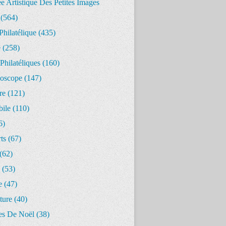
 Artistique Des Petites Images
(564)
Philatélique
(435)
e
(258)
Philatéliques
(160)
oscope
(147)
re
(121)
ile
(110)
6)
ts
(67)
(62)
(53)
e
(47)
ture
(40)
s De Noël
(38)