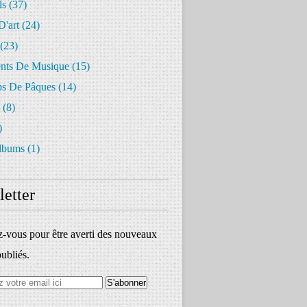
ls
(37)
D'art
(24)
(23)
ents De Musique
(15)
s De Pâques
(14)
(8)
)
lbums
(1)
etter
vous pour être averti des nouveaux
publiés.