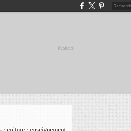
Publicité
r
s ; culture ; enseignement