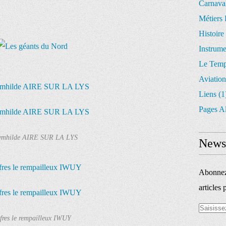
Carnava
Métiers 
Histoire
Instrum
Le Temp
Aviation
Liens
(1
Pages A
ymhilde AIRE SUR LA LYS
Newsl
Abonnez-
articles 
fres le rempailleux IWUY