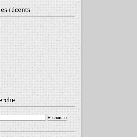
les récents
erche