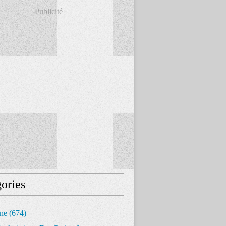
Publicité
ories
ine
(674)