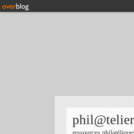
phil@telie
ressources philatélique