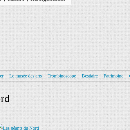
er
Le musée des arts
Trombinoscope
Bestiaire
Patrimoine
ord