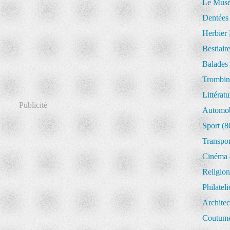
Le Musée
Dentées
Herbier 
Bestiair
Balades 
Trombin
Littératu
Publicité
Automob
Sport
(8
Transpor
Cinéma
Religion
Philateli
Architec
Coutume