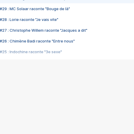
#29 : MC Solaar raconte "Bouge de là"
28 : Lorie raconte "Je vais vite"
#27 : Christophe Willem raconte "Jacques a dit"
#26 : Chimène Badi raconte "Entre nous"
#25 : Indochine raconte "3e sexe"
#24 : Zaho raconte "C'est chelou"
#23 : Patrick Bruel raconte "Au café des délices"
#22 : Kyo raconte "Le chemin"
#21 : Nolwenn Leroy raconte "Cassé"
#20 : Patrick Hernandez raconte "Born to be alive"
#19 : Lorie raconte "Près de moi"
#18 : Michael Jones raconte "A nos actes manqués" (avec Jean-Jacque