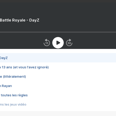
 Battle Royale - DayZ
 DayZ
 a 13 ans (et vous l'avez ignoré)
e (littéralement)
im Rayan
 toutes les règles
s les jeux vidéo
us choquant de Rockstar ? - Le scandale BULLY