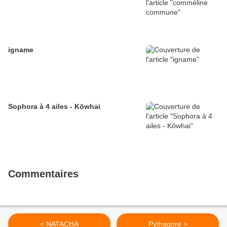
igname
Sophora à 4 ailes - Kōwhai
Commentaires
< NATACHA
Pythagore >