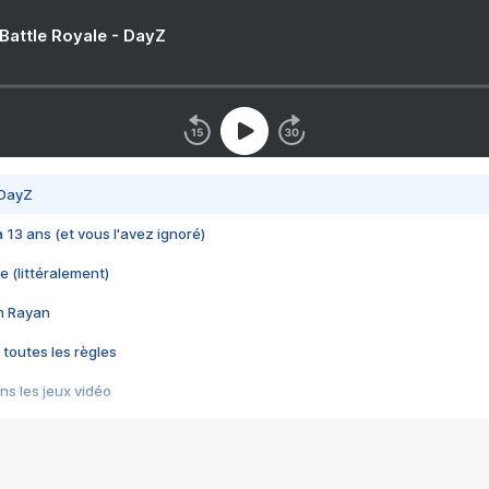
 Battle Royale - DayZ
 DayZ
 a 13 ans (et vous l'avez ignoré)
e (littéralement)
im Rayan
 toutes les règles
s les jeux vidéo
us choquant de Rockstar ? - Le scandale BULLY
e plus moche de Steam