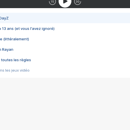
 DayZ
 a 13 ans (et vous l'avez ignoré)
e (littéralement)
im Rayan
 toutes les règles
s les jeux vidéo
us choquant de Rockstar ? - Le scandale BULLY
e plus moche de Steam
du RÊVE tourne au CAUCHEMAR
pendant 8 heures
it… à tort