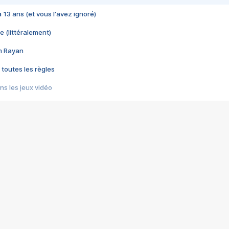
 a 13 ans (et vous l'avez ignoré)
e (littéralement)
im Rayan
 toutes les règles
s les jeux vidéo
us choquant de Rockstar ? - Le scandale BULLY
e plus moche de Steam
du RÊVE tourne au CAUCHEMAR
pendant 8 heures
it… à tort
umiliés par un jeu vidéo
ire - Final Fantasy 8