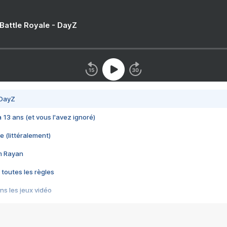
 Battle Royale - DayZ
 DayZ
 a 13 ans (et vous l'avez ignoré)
e (littéralement)
im Rayan
 toutes les règles
s les jeux vidéo
us choquant de Rockstar ? - Le scandale BULLY
e plus moche de Steam