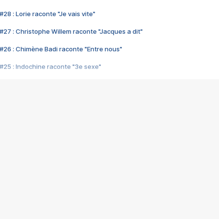
28 : Lorie raconte "Je vais vite"
#27 : Christophe Willem raconte "Jacques a dit"
#26 : Chimène Badi raconte "Entre nous"
#25 : Indochine raconte "3e sexe"
#24 : Zaho raconte "C'est chelou"
#23 : Patrick Bruel raconte "Au café des délices"
#22 : Kyo raconte "Le chemin"
#21 : Nolwenn Leroy raconte "Cassé"
#20 : Patrick Hernandez raconte "Born to be alive"
#19 : Lorie raconte "Près de moi"
#18 : Michael Jones raconte "A nos actes manqués" (avec Jean-Jacque
#17 : Khaled raconte "Aïcha"