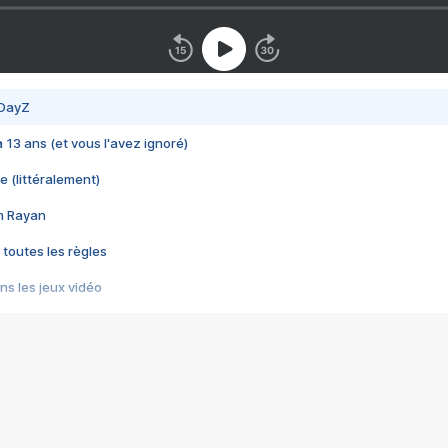
 DayZ
 a 13 ans (et vous l'avez ignoré)
e (littéralement)
im Rayan
 toutes les règles
s les jeux vidéo
us choquant de Rockstar ? - Le scandale BULLY
e plus moche de Steam
du RÊVE tourne au CAUCHEMAR
pendant 8 heures