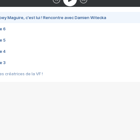
bey Maguire, c'est lui ! Rencontre avec Damien Witecka
e 6
e 5
e 4
e 3
s créatrices de la VF !
e 2
e 1
e Mektoub My Love arrive enfin ! Rencontre avec Shaïn Boumedine et Sal
i : après Toni en famille
elle réalise le bouleversant Dites lui que je l'aime