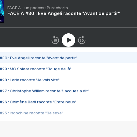
FACE A - un podcast Purecharts
FACE A #30 : Eve Angeli raconte "Avant de partir"
#30 : Eve Angeli raconte "Avant de partir"
#29 : MC Solaar raconte "Bouge de là"
28 : Lorie raconte "Je vais vite"
#27 : Christophe Willem raconte "Jacques a dit"
#26 : Chimène Badi raconte "Entre nous"
#25 : Indochine raconte "3e sexe"
#24 : Zaho raconte "C'est chelou"
#23 : Patrick Bruel raconte "Au café des délices"