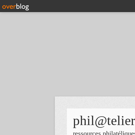
phil@telie
ressources philatélique