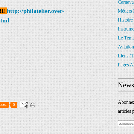
Carnava
RE
http://philatelier.over-
Métiers 
html
Histoire
Instrum
Le Temp
Aviation
Liens
(1
Pages A
Newsl
Abonnez-
post
0
articles 