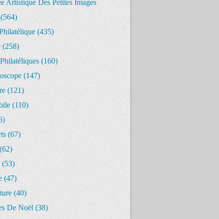
 Artistique Des Petites Images
(564)
Philatélique
(435)
e
(258)
Philatéliques
(160)
oscope
(147)
re
(121)
ile
(110)
6)
ts
(67)
(62)
(53)
e
(47)
ture
(40)
s De Noël
(38)