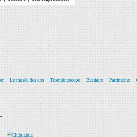
er
Le musée des arts
Trombinoscope
Bestiaire
Patrimoine
er