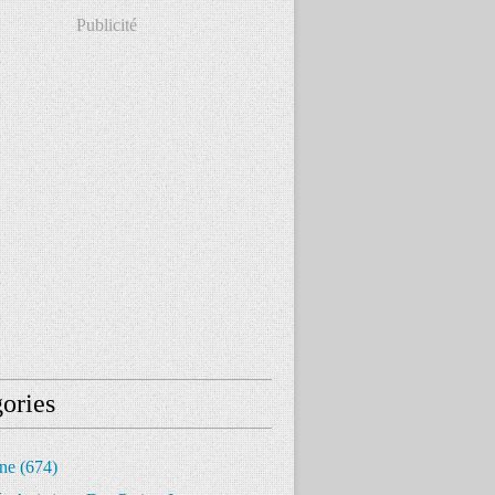
Publicité
ories
ine
(674)