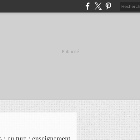
Publicité
r
s ; culture ; enseignement