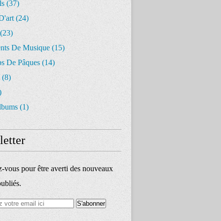
ls
(37)
D'art
(24)
(23)
ents De Musique
(15)
s De Pâques
(14)
(8)
)
lbums
(1)
etter
vous pour être averti des nouveaux
publiés.