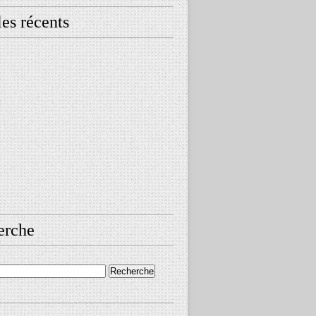
les récents
erche