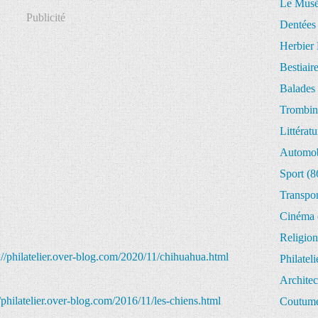
Le Musée
Publicité
Dentées
Herbier 
Bestiair
Balades 
Trombin
Littératu
Automob
Sport
(8
Transpor
Cinéma
Religion
://philatelier.over-blog.com/2020/11/chihuahua.html
Philateli
Architec
//philatelier.over-blog.com/2016/11/les-chiens.html
Coutume