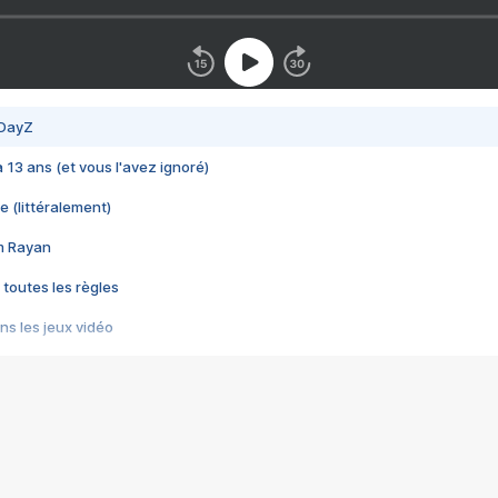
 DayZ
 a 13 ans (et vous l'avez ignoré)
e (littéralement)
im Rayan
 toutes les règles
s les jeux vidéo
us choquant de Rockstar ? - Le scandale BULLY
e plus moche de Steam
du RÊVE tourne au CAUCHEMAR
pendant 8 heures