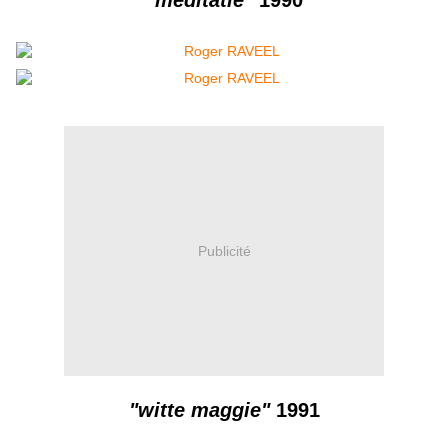
"méditatie"
1990
Publicité
"witte maggie"
1991