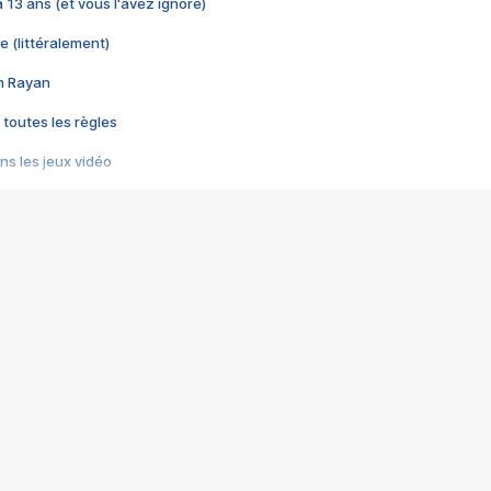
 a 13 ans (et vous l'avez ignoré)
e (littéralement)
im Rayan
 toutes les règles
s les jeux vidéo
us choquant de Rockstar ? - Le scandale BULLY
e plus moche de Steam
du RÊVE tourne au CAUCHEMAR
pendant 8 heures
it… à tort
umiliés par un jeu vidéo
ire - Final Fantasy 8
ti un empire - Age of Empires