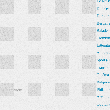
Le Musée
Dentées
Herbier 
Bestiair
Balades 
Trombin
Littératu
Automob
Sport
(8
Transpor
Cinéma
Religion
Philateli
Publicité
Architec
Coutume