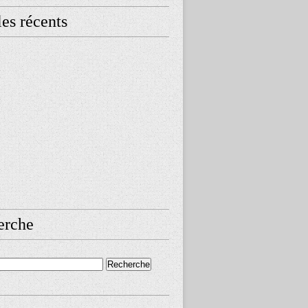
les récents
erche