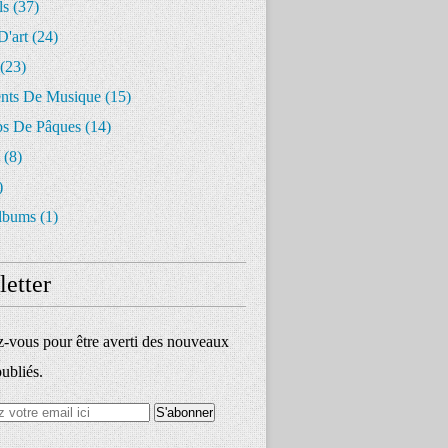
ls
(37)
D'art
(24)
(23)
ents De Musique
(15)
s De Pâques
(14)
(8)
)
lbums
(1)
etter
vous pour être averti des nouveaux
publiés.