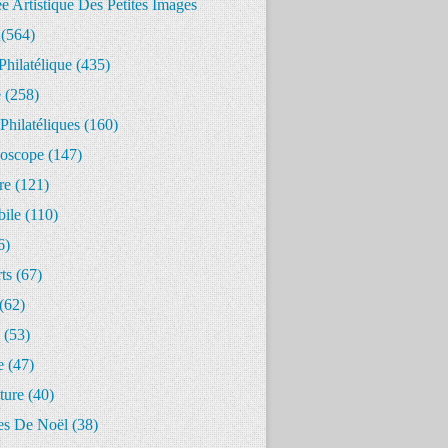
 Artistique Des Petites Images
(564)
Philatélique
(435)
e
(258)
Philatéliques
(160)
oscope
(147)
re
(121)
ile
(110)
6)
ts
(67)
(62)
(53)
e
(47)
ture
(40)
s De Noël
(38)