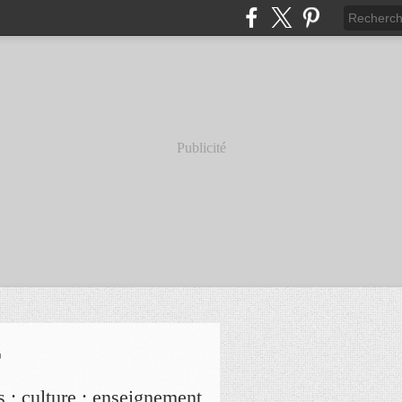
Publicité
r
s ; culture ; enseignement