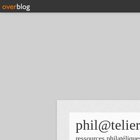
phil@telie
ressources philatélique