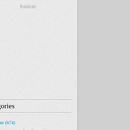
Publicité
ories
ine
(674)