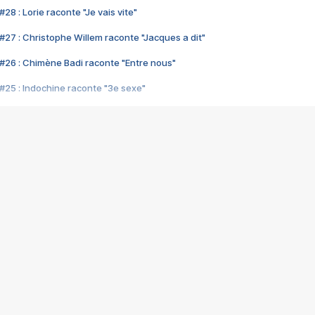
28 : Lorie raconte "Je vais vite"
#27 : Christophe Willem raconte "Jacques a dit"
#26 : Chimène Badi raconte "Entre nous"
#25 : Indochine raconte "3e sexe"
#24 : Zaho raconte "C'est chelou"
#23 : Patrick Bruel raconte "Au café des délices"
#22 : Kyo raconte "Le chemin"
#21 : Nolwenn Leroy raconte "Cassé"
#20 : Patrick Hernandez raconte "Born to be alive"
#19 : Lorie raconte "Près de moi"
#18 : Michael Jones raconte "A nos actes manqués" (avec Jean-Jacque
#17 : Khaled raconte "Aïcha"