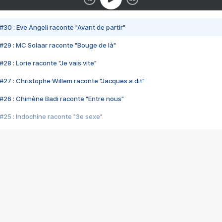
#30 : Eve Angeli raconte "Avant de partir"
#29 : MC Solaar raconte "Bouge de là"
28 : Lorie raconte "Je vais vite"
#27 : Christophe Willem raconte "Jacques a dit"
#26 : Chimène Badi raconte "Entre nous"
#25 : Indochine raconte "3e sexe"
#24 : Zaho raconte "C'est chelou"
#23 : Patrick Bruel raconte "Au café des délices"
#22 : Kyo raconte "Le chemin"
#21 : Nolwenn Leroy raconte "Cassé"
#20 : Patrick Hernandez raconte "Born to be alive"