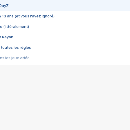
 DayZ
 a 13 ans (et vous l'avez ignoré)
e (littéralement)
im Rayan
 toutes les règles
s les jeux vidéo
us choquant de Rockstar ? - Le scandale BULLY
e plus moche de Steam
du RÊVE tourne au CAUCHEMAR
pendant 8 heures
it… à tort
umiliés par un jeu vidéo