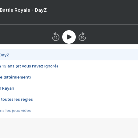
 Battle Royale - DayZ
 DayZ
 a 13 ans (et vous l'avez ignoré)
e (littéralement)
im Rayan
 toutes les règles
s les jeux vidéo
us choquant de Rockstar ? - Le scandale BULLY
e plus moche de Steam