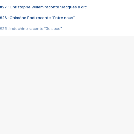
#27 : Christophe Willem raconte "Jacques a dit"
#26 : Chimène Badi raconte "Entre nous"
#25 : Indochine raconte "3e sexe"
#24 : Zaho raconte "C'est chelou"
#23 : Patrick Bruel raconte "Au café des délices"
#22 : Kyo raconte "Le chemin"
#21 : Nolwenn Leroy raconte "Cassé"
#20 : Patrick Hernandez raconte "Born to be alive"
#19 : Lorie raconte "Près de moi"
#18 : Michael Jones raconte "A nos actes manqués" (avec Jean-Jacque
#17 : Khaled raconte "Aïcha"
#16 : Corneille raconte "Parce qu'on vient de loin"