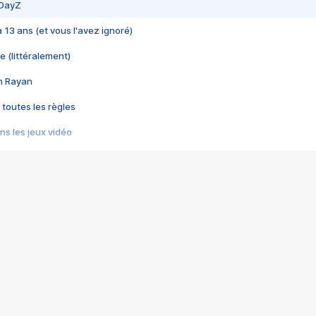
 DayZ
 a 13 ans (et vous l'avez ignoré)
e (littéralement)
im Rayan
 toutes les règles
s les jeux vidéo
us choquant de Rockstar ? - Le scandale BULLY
e plus moche de Steam
du RÊVE tourne au CAUCHEMAR
pendant 8 heures
it… à tort
umiliés par un jeu vidéo
ire - Final Fantasy 8