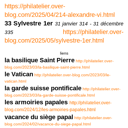
https://philatelier.over-
blog.com/2025/04/214-alexandre-vi.html
33 Sylvestre 1er
31 janvier 314 - 31 décembre
https://philatelier.over-
335
blog.com/2025/05/sylvestre-1er.html
liens
la basilique Saint Pierre
http://philatelier.over-
blog.com/2023/03/la-basilique-saint-pierre.html
le Vatican
http://philatelier.over-blog.com/2023/03/le-
vatican.html
la garde suisse pontificale
http://philatelier.over-
blog.com/2023/03/la-garde-suisse-pontificale.html
les armoiries papales
http://philatelier.over-
blog.com/2024/12/les-armoiries-papales.html
vacance du siège papal
http://philatelier.over-
blog.com/2024/02/vacance-du-siege-papal.html