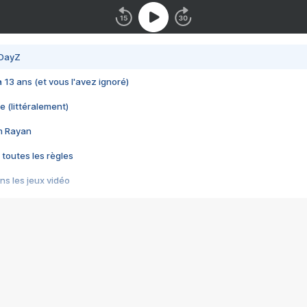
 DayZ
 a 13 ans (et vous l'avez ignoré)
e (littéralement)
im Rayan
 toutes les règles
s les jeux vidéo
us choquant de Rockstar ? - Le scandale BULLY
e plus moche de Steam
du RÊVE tourne au CAUCHEMAR
pendant 8 heures
it… à tort