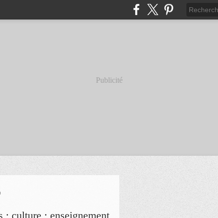
Publicité
r
s ; culture ; enseignement