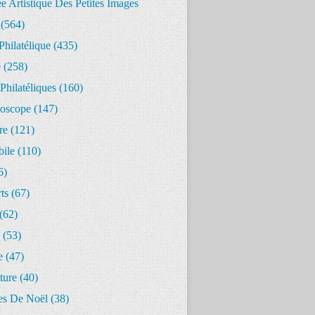
 Artistique Des Petites Images
(564)
Philatélique
(435)
e
(258)
Philatéliques
(160)
oscope
(147)
re
(121)
ile
(110)
6)
ts
(67)
(62)
(53)
e
(47)
ture
(40)
s De Noël
(38)