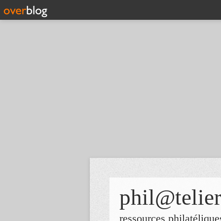
phil@telie
ressources philatélique