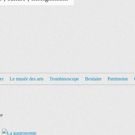
er
Le musée des arts
Trombinoscope
Bestiaire
Patrimoine
er