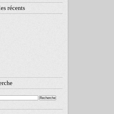
les récents
erche