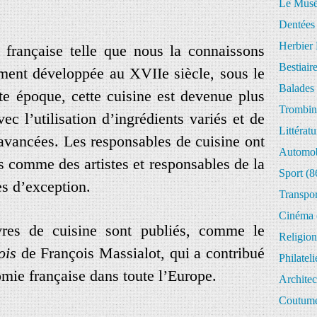
Le Musée
Dentées
Herbier 
 française telle que nous la connaissons
Bestiair
lement développée au XVIIe siècle, sous le
Balades 
e époque, cette cuisine est devenue plus
Trombin
ec l’utilisation d’ingrédients variés et de
Littératu
 avancées. Les responsables de cuisine ont
Automob
 comme des artistes et responsables de la
Sport
(8
tes d’exception.
Transpor
Cinéma
vres de cuisine sont publiés, comme le
Religion
ois
de François Massialot, qui a contribué
Philateli
omie française dans toute l’Europe.
Architec
Coutume