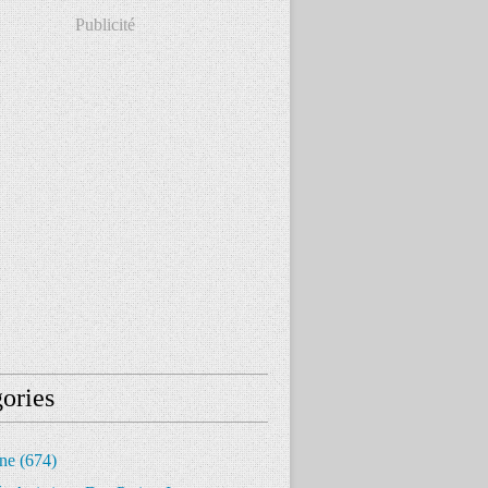
Publicité
ories
ine
(674)