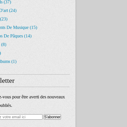
ls
(37)
D'art
(24)
(23)
ents De Musique
(15)
s De Pâques
(14)
(8)
)
lbums
(1)
etter
vous pour être averti des nouveaux
publiés.