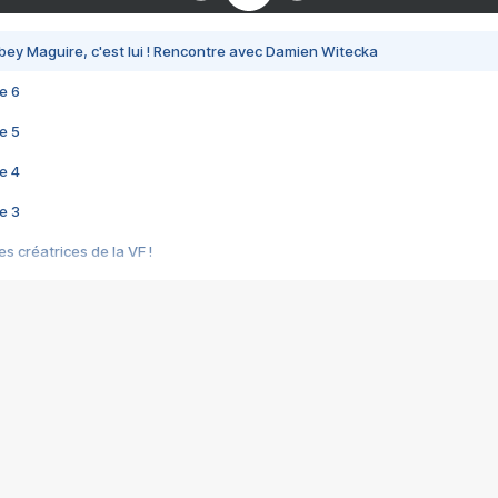
bey Maguire, c'est lui ! Rencontre avec Damien Witecka
e 6
e 5
e 4
e 3
s créatrices de la VF !
e 2
e 1
e Mektoub My Love arrive enfin ! Rencontre avec Shaïn Boumedine et Sal
i : après Toni en famille
elle réalise le bouleversant Dites lui que je l'aime
ais ! Rencontre autour de Vie privée de Rebecca Zlotowski