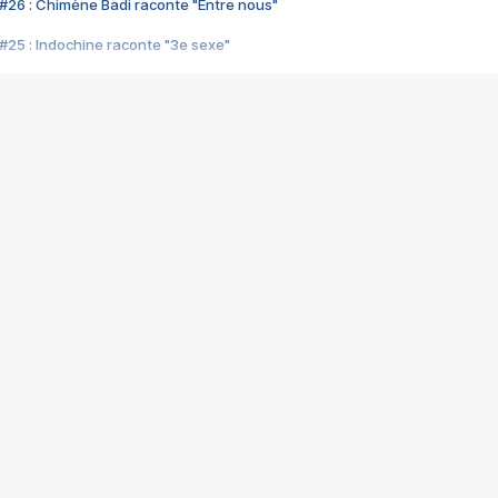
#26 : Chimène Badi raconte "Entre nous"
#25 : Indochine raconte "3e sexe"
#24 : Zaho raconte "C'est chelou"
#23 : Patrick Bruel raconte "Au café des délices"
#22 : Kyo raconte "Le chemin"
#21 : Nolwenn Leroy raconte "Cassé"
#20 : Patrick Hernandez raconte "Born to be alive"
#19 : Lorie raconte "Près de moi"
#18 : Michael Jones raconte "A nos actes manqués" (avec Jean-Jacque
#17 : Khaled raconte "Aïcha"
#16 : Corneille raconte "Parce qu'on vient de loin"
#15 : Indochine raconte "L'aventurier"
14 : Lorie raconte "Sur un air latino"