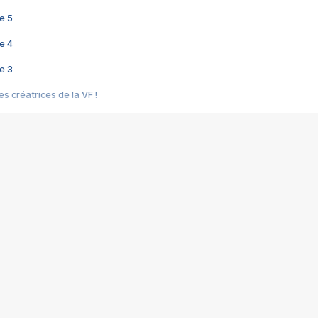
e 5
e 4
e 3
s créatrices de la VF !
e 2
e 1
e Mektoub My Love arrive enfin ! Rencontre avec Shaïn Boumedine et Sal
i : après Toni en famille
elle réalise le bouleversant Dites lui que je l'aime
ais ! Rencontre autour de Vie privée de Rebecca Zlotowski
 de Marguerite, Grave... Rencontre avec Ella Rumpf
 Les Rêveurs, un film intime sur la santé mentale