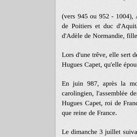
(
vers
945
ou
952
-
1004
),
de
Poitiers
et
duc
d
'
Aquit
d
'
Adèle
de
Normandie
,
fill
Lors
d
'
une
trêve
,
elle
sert
d
Hugues
Capet,
qu
'
elle
épou
En
juin
987
,
après
la
mo
carolingien
,
l
'
assemblée
de
Hugues
Capet
,
roi
de
Fran
que
reine
de
France
.
Le
dimanche
3
juillet
suiva