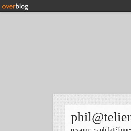
phil@telie
ressources philatélique