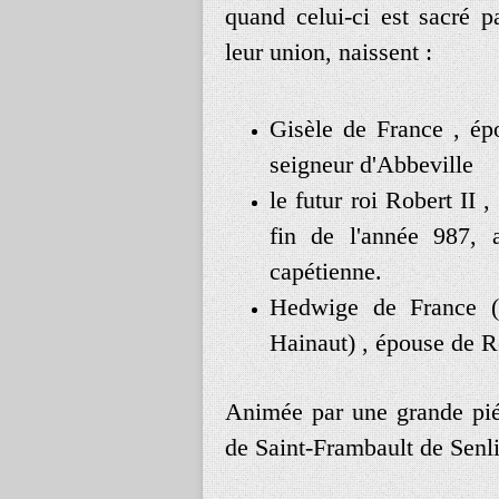
quand
celui
-
ci
est
sacré
p
leur
union
,
naissent
:
Gisèle
de
France
,
ép
seigneur
d
'
Abbeville
le
futur
roi
Robert
II
,
fin
de
l
'
année
987
,
capétienne
.
Hedwige
de
France
Hainaut
) ,
épouse
de
R
Animée
par
une
grande
pi
de
Saint
-
Frambault
de
Senl