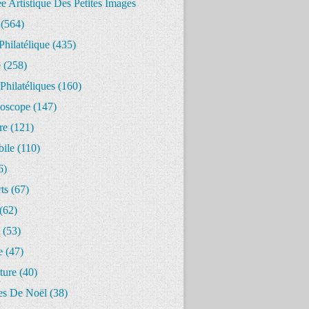
 Artistique Des Petites Images
(564)
Philatélique
(435)
e
(258)
Philatéliques
(160)
oscope
(147)
re
(121)
ile
(110)
6)
ts
(67)
(62)
(53)
e
(47)
ture
(40)
s De Noël
(38)