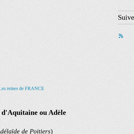
Suiv
d
'
Aquitaine
ou
Adèle
délaïde
de
Poitiers
)