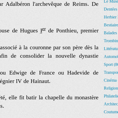
Le Musée
ar
Adalbéron
l
'
archevêque
de
Reims
.
De
Dentées
Herbier 
Bestiair
er
ouse
de
Hugues
I
de
Ponthieu
,
premier
Balades 
Trombin
associé
à
la
couronne
par
son
père
dès
la
Littératu
afin
de
consolider
la
nouvelle
dynastie
Automob
Sport
(8
(
ou
Edwige
de
France
ou
Hadevide
de
Transpor
égnier
IV
de
Hainaut
.
Cinéma
Religion
Philateli
été
,
elle
fit
batir
la
chapelle
du
monastère
Architec
is
.
Coutume