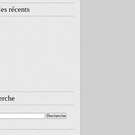
les récents
erche