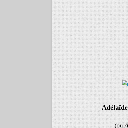
Adélaïde
(
ou
A