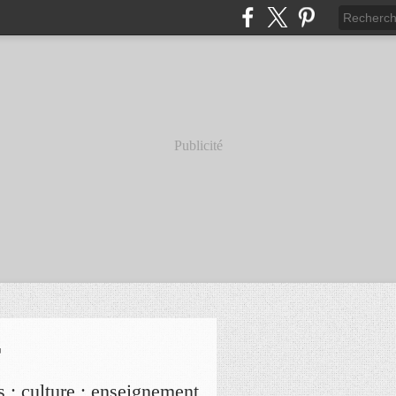
Publicité
r
s ; culture ; enseignement