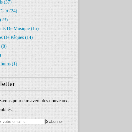
ls
(37)
D'art
(24)
(23)
ents De Musique
(15)
s De Pâques
(14)
(8)
)
lbums
(1)
etter
vous pour être averti des nouveaux
publiés.