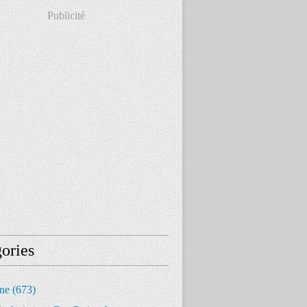
Publicité
ories
ine
(673)