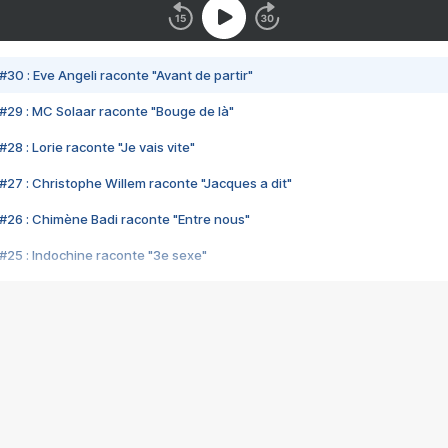
#30 : Eve Angeli raconte "Avant de partir"
#29 : MC Solaar raconte "Bouge de là"
28 : Lorie raconte "Je vais vite"
#27 : Christophe Willem raconte "Jacques a dit"
#26 : Chimène Badi raconte "Entre nous"
#25 : Indochine raconte "3e sexe"
#24 : Zaho raconte "C'est chelou"
#23 : Patrick Bruel raconte "Au café des délices"
#22 : Kyo raconte "Le chemin"
#21 : Nolwenn Leroy raconte "Cassé"
#20 : Patrick Hernandez raconte "Born to be alive"