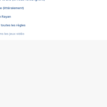
e (littéralement)
im Rayan
 toutes les règles
s les jeux vidéo
us choquant de Rockstar ? - Le scandale BULLY
e plus moche de Steam
du RÊVE tourne au CAUCHEMAR
pendant 8 heures
it… à tort
umiliés par un jeu vidéo
ire - Final Fantasy 8
ti un empire - Age of Empires