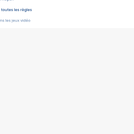
 toutes les règles
s les jeux vidéo
us choquant de Rockstar ? - Le scandale BULLY
e plus moche de Steam
du RÊVE tourne au CAUCHEMAR
pendant 8 heures
it… à tort
umiliés par un jeu vidéo
ire - Final Fantasy 8
ti un empire - Age of Empires
story DOFUS
tard, il crée l'un des pires jeux de tous les temps, MindsEye.