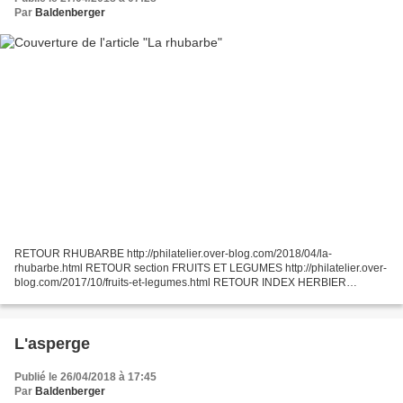
Par
Baldenberger
RETOUR RHUBARBE http://philatelier.over-blog.com/2018/04/la-
rhubarbe.html RETOUR section FRUITS ET LEGUMES http://philatelier.over-
blog.com/2017/10/fruits-et-legumes.html RETOUR INDEX HERBIER
PHILATELIQUE http://philatelier.over-blog.com/2015/09/mon-...
L'asperge
Publié le 26/04/2018 à 17:45
Par
Baldenberger