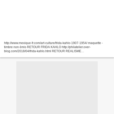
http://www.mexique-fr.com/art-culture/frida-kahlo-1907-1954/ maquette -
timbre non émis RETOUR FRIDA KAHLO http://philatelier.over-
blog.com/2018/04/frida-kahlo.html RETOUR REALISME
http://philatelier.over-blog.com/2017/11/le-realisme.html RETOUR
EPOQUE...