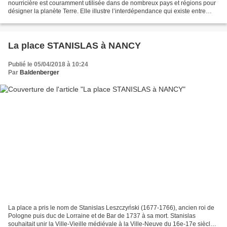
nourricière est couramment utilisée dans de nombreux pays et régions pour
désigner la planète Terre. Elle illustre l’interdépendance qui existe entre
l’être humain, les autres espèces...
La place STANISLAS à NANCY
Publié le 05/04/2018 à 10:24
Par
Baldenberger
La place a pris le nom de Stanislas Leszczyński (1677-1766), ancien roi de
Pologne puis duc de Lorraine et de Bar de 1737 à sa mort. Stanislas
souhaitait unir la Ville-Vieille médiévale à la Ville-Neuve du 16e-17e siècle.