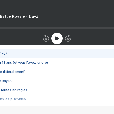
 Battle Royale - DayZ
 DayZ
 a 13 ans (et vous l'avez ignoré)
e (littéralement)
im Rayan
 toutes les règles
s les jeux vidéo
us choquant de Rockstar ? - Le scandale BULLY