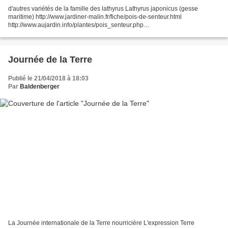
d'autres variétés de la famille des lathyrus Lathyrus japonicus (gesse
maritime) http://www.jardiner-malin.fr/fiche/pois-de-senteur.html
http://www.aujardin.info/plantes/pois_senteur.php
http://blog.interflora.fr/fiches-fleurs/le-pois-de-senteur/ RETOUR...
Journée de la Terre
Publié le 21/04/2018 à 18:03
Par
Baldenberger
La Journée internationale de la Terre nourricière L'expression Terre