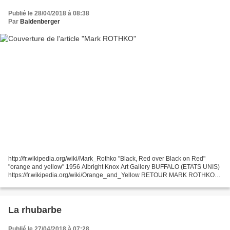
Publié le 28/04/2018 à 08:38
Par
Baldenberger
http://fr.wikipedia.org/wiki/Mark_Rothko "Black, Red over Black on Red"
"orange and yellow" 1956 Albright Knox Art Gallery BUFFALO (ETATS UNIS)
https://fr.wikipedia.org/wiki/Orange_and_Yellow RETOUR MARK ROTHKO
http://philatelier.over-blog.com/2018/04/mark-rothko.html...
La rhubarbe
Publié le 27/04/2018 à 07:28