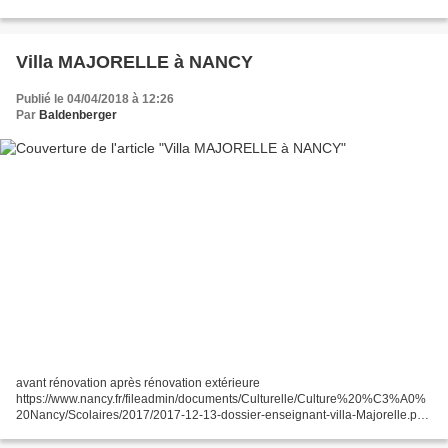
L’espace laissé vacant entre...
Villa MAJORELLE à NANCY
Publié le 04/04/2018 à 12:26
Par
Baldenberger
avant rénovation après rénovation extérieure
https://www.nancy.fr/fileadmin/documents/Culturelle/Culture%20%C3%A0%
20Nancy/Scolaires/2017/2017-12-13-dossier-enseignant-villa-Majorelle.pdf
détail de chapeau de cheminée escalier intérieur cheminée dans la...