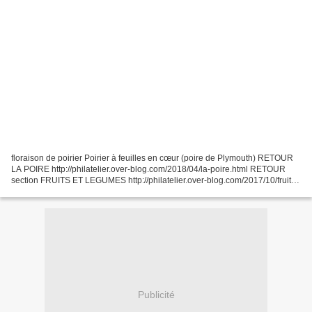
floraison de poirier Poirier à feuilles en cœur (poire de Plymouth) RETOUR
LA POIRE http://philatelier.over-blog.com/2018/04/la-poire.html RETOUR
section FRUITS ET LEGUMES http://philatelier.over-blog.com/2017/10/fruits-
et-legumes.html RETOUR INDEX HERBIER...
Publicité