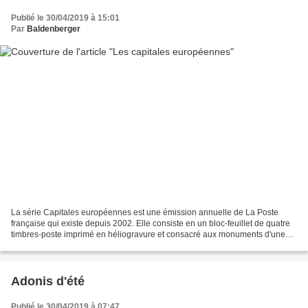
Publié le 30/04/2019 à 15:01
Par
Baldenberger
La série Capitales européennes est une émission annuelle de La Poste
française qui existe depuis 2002. Elle consiste en un bloc-feuillet de quatre
timbres-poste imprimé en héliogravure et consacré aux monuments d'une
capitale d'un pays de l'Union européenne. RETOUR...
Adonis d'été
Publié le 30/04/2019 à 07:47