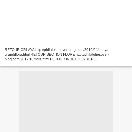
RETOUR ORLAYA http://philatelier.over-blog.com/2019/04/orlaya-
grandiflora.html RETOUR SECTION FLORE http://philatelier.over-
blog.com/2017/10/flore.html RETOUR INDEX HERBIER
http://philatelier.over-blog.com/2015/09/mon-herbier-philatelique.html