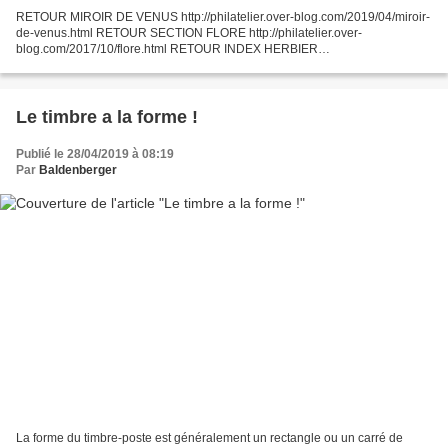
RETOUR MIROIR DE VENUS http://philatelier.over-blog.com/2019/04/miroir-
de-venus.html RETOUR SECTION FLORE http://philatelier.over-
blog.com/2017/10/flore.html RETOUR INDEX HERBIER
http://philatelier.over-blog.com/2015/09/mon-herbier-philatelique.html
Le timbre a la forme !
Publié le 28/04/2019 à 08:19
Par
Baldenberger
La forme du timbre-poste est généralement un rectangle ou un carré de