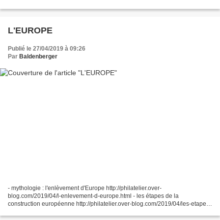
Européenne du Charbon et de l'Acier) Robert...
L'EUROPE
Publié le 27/04/2019 à 09:26
Par
Baldenberger
- mythologie : l'enlèvement d'Europe http://philatelier.over-
blog.com/2019/04/l-enlevement-d-europe.html - les étapes de la
construction européenne http://philatelier.over-blog.com/2019/04/les-etapes-
de-la-construction-europeenne.html - Konrad ADENAUER...