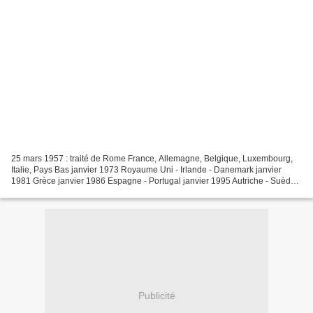
25 mars 1957 : traité de Rome France, Allemagne, Belgique, Luxembourg,
Italie, Pays Bas janvier 1973 Royaume Uni - Irlande - Danemark janvier
1981 Grèce janvier 1986 Espagne - Portugal janvier 1995 Autriche - Suède -
Finlande mai 2004 Chypre - Estonie...
Publicité