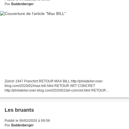
Par
Baldenberger
Zürich 1947 Francfort RETOUR MAX BILL http://philatelier.over-
blog.com/2020/02/max-bill.html RETOUR ART CONCRET
http://philatelier.over-blog.com/2020/02/art-concret.html RETOUR
PRINCIPAUX COURANTS ARTISTIQUES DU XXe Siècle
http://philatelier.over-blog.com/2017/12/principaux-courants-artistiques-du-
xxe-siecle.html...
Les bruants
Publié le 06/02/2020 à 09:56
Par
Baldenberger