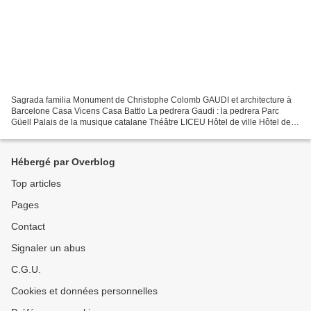
Sagrada familia Monument de Christophe Colomb GAUDI et architecture à
Barcelone Casa Vicens Casa Battlo La pedrera Gaudi : la pedrera Parc
Güell Palais de la musique catalane Théâtre LICEU Hôtel de ville Hôtel de
ville Quartier gothique casa padellas casa...
Hébergé par Overblog
Top articles
Pages
Contact
Signaler un abus
C.G.U.
Cookies et données personnelles