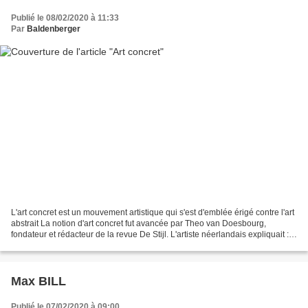
Publié le 08/02/2020 à 11:33
Par
Baldenberger
L'art concret est un mouvement artistique qui s'est d'emblée érigé contre l'art
abstrait La notion d'art concret fut avancée par Theo van Doesbourg,
fondateur et rédacteur de la revue De Stijl. L'artiste néerlandais expliquait : «
Peinture concrète et...
Max BILL
Publié le 07/02/2020 à 09:00