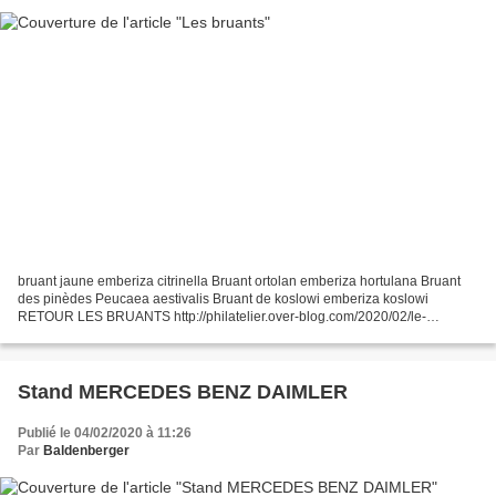
bruant jaune emberiza citrinella Bruant ortolan emberiza hortulana Bruant
des pinèdes Peucaea aestivalis Bruant de koslowi emberiza koslowi
RETOUR LES BRUANTS http://philatelier.over-blog.com/2020/02/le-
bruant.html RETOUR OISEAUX http://philatelier.over-
blog.com/2019/11/oiseaux-de-nos-jardins.html...
Stand MERCEDES BENZ DAIMLER
Publié le 04/02/2020 à 11:26
Par
Baldenberger