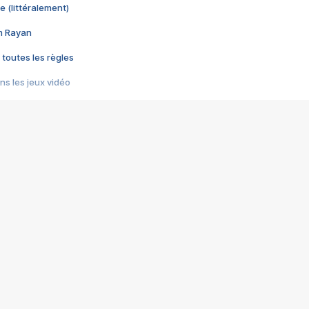
e (littéralement)
im Rayan
 toutes les règles
s les jeux vidéo
us choquant de Rockstar ? - Le scandale BULLY
e plus moche de Steam
du RÊVE tourne au CAUCHEMAR
pendant 8 heures
it… à tort
umiliés par un jeu vidéo
ire - Final Fantasy 8
ti un empire - Age of Empires
story DOFUS