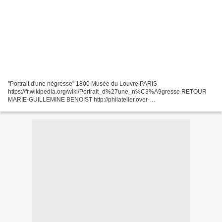
"Portrait d'une négresse" 1800 Musée du Louvre PARIS
https://fr.wikipedia.org/wiki/Portrait_d%27une_n%C3%A9gresse RETOUR
MARIE-GUILLEMINE BENOIST http://philatelier.over-
blog.com/2020/02/marie-guillemine-benoist.html RETOUR NEO-
CLASSICISME http://philatelier.over-blog.com/2016/11/le-neo-
classicisme.html...