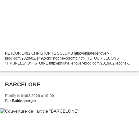
RETOUR 1492 CHRISTOPHE COLOMB http://philatelier.over-
blog.com/2020/02/1492-christophe-colomb.html RETOUR LECONS
"TIMBREES" D'HISTOIRE http://philatelier.over-blog.com/2019/02/lecons-
timbrees-d-histoire.html RETOUR INDEX PATRIMOINE http://philatelier.over-
blog.com/2016/10/patrimoine.html...
BARCELONE
Publié le 01/02/2020 à 10:09
Par
Baldenberger