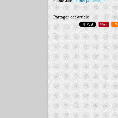
Publié dans
herbier philatélique
Partager cet article
Re
…