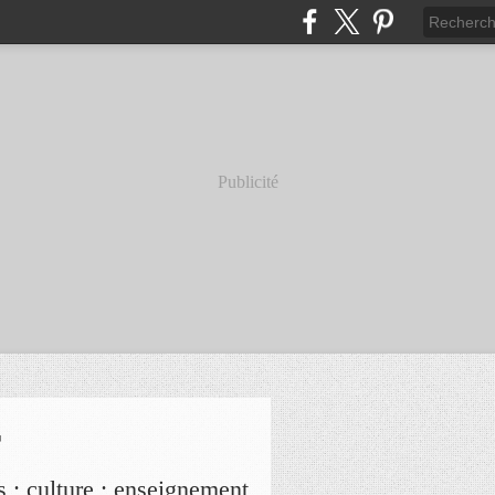
Publicité
r
s ; culture ; enseignement