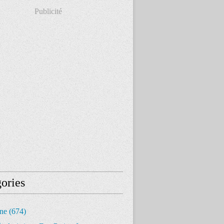
Publicité
ories
ine
(674)