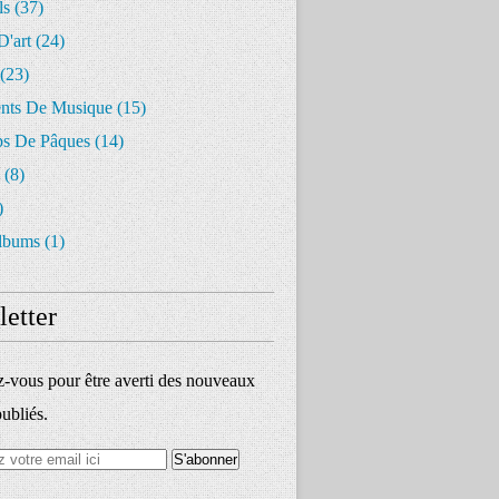
ls
(37)
D'art
(24)
(23)
ents De Musique
(15)
s De Pâques
(14)
(8)
)
lbums
(1)
etter
vous pour être averti des nouveaux
publiés.