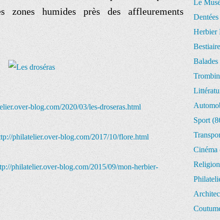
Le Musée
es zones humides près des affleurements
Dentées
Herbier 
Bestiair
Balades 
Trombin
Littératu
Automob
atelier.over-blog.com/2020/03/les-droseras.html
Sport
(8
Transpor
ttp://philatelier.over-blog.com/2017/10/flore.html
Cinéma
Religion
tp://philatelier.over-blog.com/2015/09/mon-herbier-
Philateli
Architec
Coutume