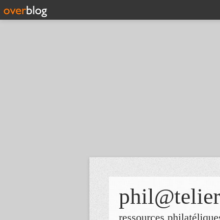
phil@telie
ressources philatélique