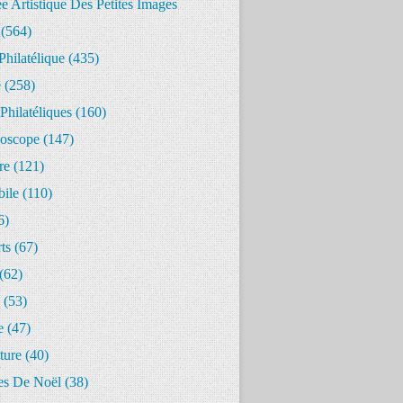
 Artistique Des Petites Images
(564)
Philatélique
(435)
e
(258)
Philatéliques
(160)
oscope
(147)
re
(121)
ile
(110)
6)
ts
(67)
(62)
(53)
e
(47)
ture
(40)
s De Noël
(38)