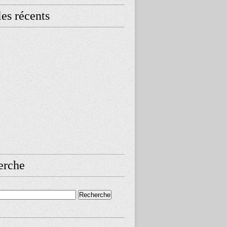
les récents
erche