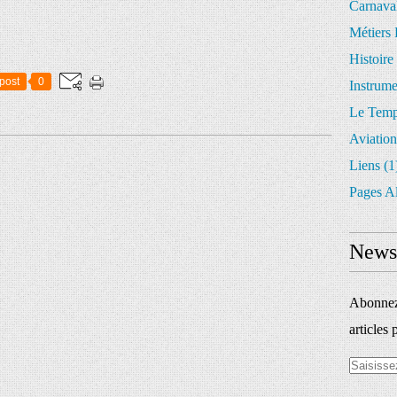
Carnava
Métiers 
Histoire
post
0
Instrum
Le Temp
Aviation
Liens
(1
Pages A
Newsl
Abonnez-
articles 