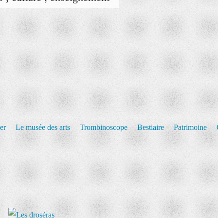
er
Le musée des arts
Trombinoscope
Bestiaire
Patrimoine