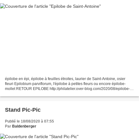
épilobe en épi, épilobe à feuilles étroites, laurier de Saint-Antoine, osier
fleuri Epilobium parviflorum, l'épilobe à petites fleurs ou encore épilobe-
mollet RETOUR EPILOBE http://philatelier.over-blog.com/2020/08/epilobe-
de-saint-antoine.html RETOUR...
Stand Pic-Pic
Publié le 18/08/2020 à 07:55
Par
Baldenberger