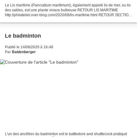
Le Lis maritime (Pancratium maritimum), également appelé lis de mer, ou lis
des sables, est une plante vivace bulbeuse RETOUR LIS MARITIME
http://philatelier.over-blog.com/2020/08/lis-maritime.html RETOUR SECTION
FLORE http://philatelier.over-blog.com/2017/10/flore.html...
Le badminton
Publié le 14/08/2020 à 16:48
Par
Baldenberger
L'un des ancêtres du badminton est le battledore and shuttlecock pratiqué