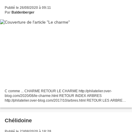
Publié le 26/08/2020 à 09:11
Par
Baldenberger
C comme ... CHARME RETOUR LE CHARME http://philatelier.over-
blog.com/2020/08/le-charme.html RETOUR INDEX ARBRES
http://philatelier.over-blog.com/2017/10/arbres.html RETOUR LES ARBRES
ET LA FORÊT http://philatelier.over-blog.com/2015/11/les-arbres-et-la-
foret.html...
Chélidoine
Publié le 23/08/2020 à 18:28