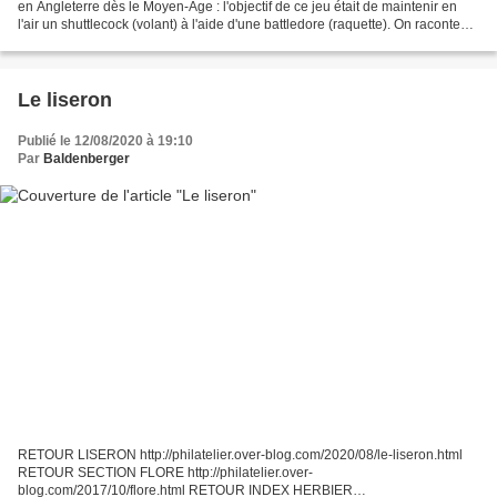
en Angleterre dès le Moyen-Âge : l'objectif de ce jeu était de maintenir en
l'air un shuttlecock (volant) à l'aide d'une battledore (raquette). On raconte
qu'un jour de 1873, des...
Le liseron
Publié le 12/08/2020 à 19:10
Par
Baldenberger
RETOUR LISERON http://philatelier.over-blog.com/2020/08/le-liseron.html
RETOUR SECTION FLORE http://philatelier.over-
blog.com/2017/10/flore.html RETOUR INDEX HERBIER