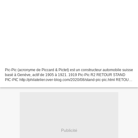
Pic-Pic (acronyme de Piccard & Pictet) est un constructeur automobile suisse
basé à Genève, actif de 1905 à 1921. 1919 Pic-Pic R2 RETOUR STAND
PIC-PIC http://philatelier.over-blog.com/2020/08/stand-pic-pic.html RETOUR
LISTE STANDS CONSTRUCTEURS http://philatelier.over-
blog.com/2019/04/liste-stands-constructeurs.html...
Publicité