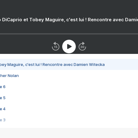
 DiCaprio et Tobey Maguire, c'est lui ! Rencontre avec Dam
bey Maguire, c'est lui ! Rencontre avec Damien Witecka
pher Nolan
e 6
e 5
e 4
e 3
s créatrices de la VF !