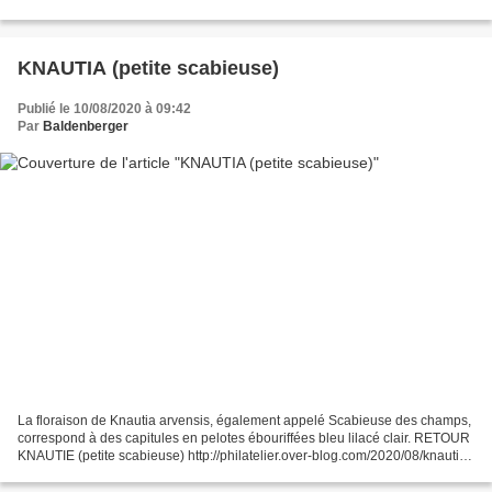
http://philatelier.over-blog.com/2015/09/mon-herbier-philatelique.html
KNAUTIA (petite scabieuse)
Publié le 10/08/2020 à 09:42
Par
Baldenberger
La floraison de Knautia arvensis, également appelé Scabieuse des champs,
correspond à des capitules en pelotes ébouriffées bleu lilacé clair. RETOUR
KNAUTIE (petite scabieuse) http://philatelier.over-blog.com/2020/08/knautia-
petite-scabieuse.html RETOUR...