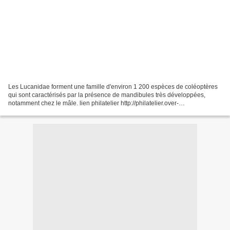
Les Lucanidae forment une famille d'environ 1 200 espèces de coléoptères
qui sont caractérisés par la présence de mandibules très développées,
notamment chez le mâle. lien philatelier http://philatelier.over-
blog.com/2017/11/albrecht-durer.html RETOUR...