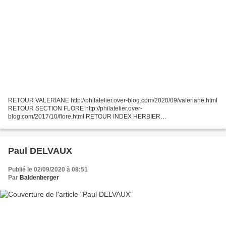
RETOUR VALERIANE http://philatelier.over-blog.com/2020/09/valeriane.html
RETOUR SECTION FLORE http://philatelier.over-
blog.com/2017/10/flore.html RETOUR INDEX HERBIER
http://philatelier.over-blog.com/2015/09/mon-herbier-philatelique.html
Paul DELVAUX
Publié le 02/09/2020 à 08:51
Par
Baldenberger