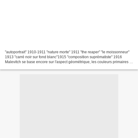
"autoportrait" 1910-1911 "nature morte" 1911 "the reaper" "le moissonneur"
1913 "carré noir sur fond blanc"1915 "composition suprématiste" 1916
Malevitch se base encore sur l'aspect géométrique, les couleurs primaires et
le mouvement dynamique du cubo-futurisme...