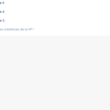
e 5
e 4
e 3
s créatrices de la VF !
e 2
e 1
e Mektoub My Love arrive enfin ! Rencontre avec Shaïn Boumedine et Sal
i : après Toni en famille
elle réalise le bouleversant Dites lui que je l'aime
ais ! Rencontre autour de Vie privée de Rebecca Zlotowski
 de Marguerite, Grave... Rencontre avec Ella Rumpf
 Les Rêveurs, un film intime sur la santé mentale
a avec un film sur le mouvement des Gilets jaunes