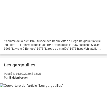
"l'homme de la rue" 1940 Musée des Beaux Arts de Liège Belgique "la ville
inquiète" 1941 "la voix publique" 1948 "train du soir" 1957 "affiches SNCB"
1963 "la visite à Ephèse" 1973 "la robe de mariée" 1976 https://philatelie-
pour-tous.fr/paul-delvaux-peintre-post-impressionniste-expressionniste-puis-
surrealiste/ RETOUR...
Les gargouilles
Publié le 01/09/2020 à 15:26
Par
Baldenberger