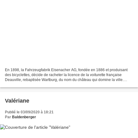
En 1898, la Fahrzeugfabrik Eisenacher AG, fondée en 1886 et produisant
des bicyclettes, décide de racheter la licence de la voiturette française
Deauville, rebaptisée Wartburg, du nom du château qui domine la ville.
Wartburg devient constructeur automobile...
Valériane
Publié le 03/09/2020 à 18:21
Par
Baldenberger