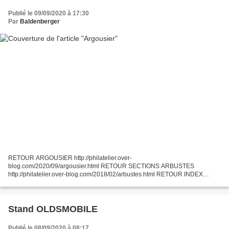
Publié le 09/09/2020 à 17:30
Par
Baldenberger
RETOUR ARGOUSIER http://philatelier.over-
blog.com/2020/09/argousier.html RETOUR SECTIONS ARBUSTES
http://philatelier.over-blog.com/2018/02/arbustes.html RETOUR INDEX
HERBIER PHILATELIQUE http://philatelier.over-blog.com/2015/09/mon-
herbier-philateliq...
Stand OLDSMOBILE
Publié le 08/09/2020 à 08:17