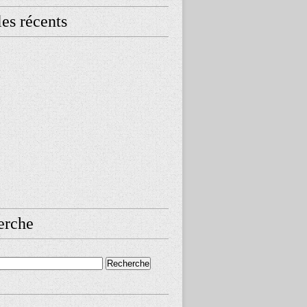
les récents
erche