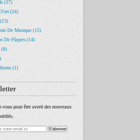
ls
(37)
D'art
(24)
(23)
ents De Musique
(15)
s De Pâques
(14)
(8)
)
lbums
(1)
etter
vous pour être averti des nouveaux
publiés.