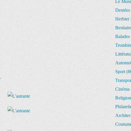
Le Musée
Dentées
Herbier 
Bestiair
Balades 
Trombin
Littératu
Automob
Sport
(8
r
Transpor
Cinéma
Religion
Philateli
Architec
Coutume