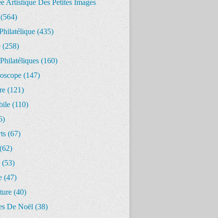
 Artistique Des Petites Images
(564)
Philatélique
(435)
e
(258)
Philatéliques
(160)
oscope
(147)
re
(121)
ile
(110)
6)
ts
(67)
(62)
(53)
e
(47)
ture
(40)
s De Noël
(38)