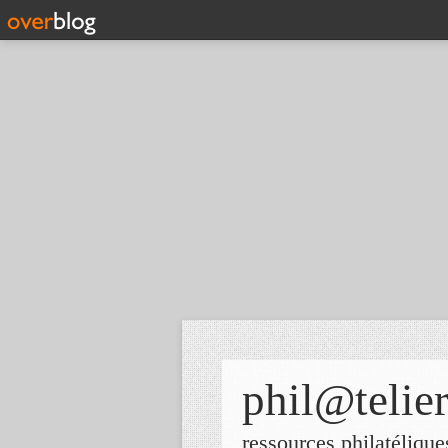
phil@telie
ressources philatélique