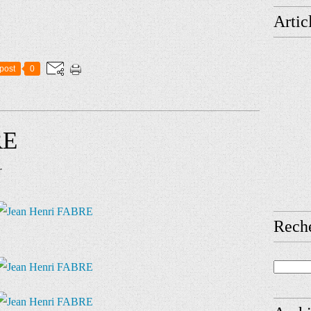
Artic
post
0
RE
r
Rech