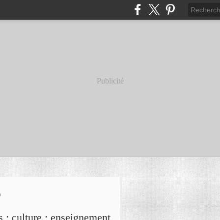
Publicité
r
s ; culture ; enseignement