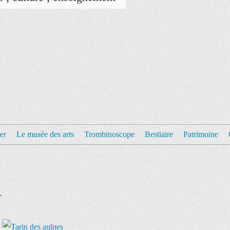
er
Le musée des arts
Trombinoscope
Bestiaire
Patrimoine
r