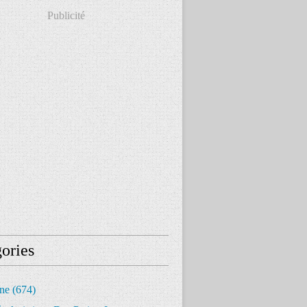
Publicité
ories
ine
(674)