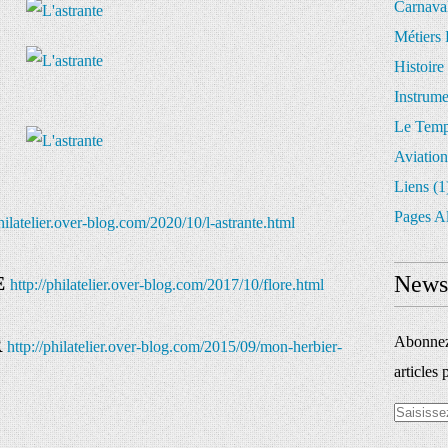
Carnava
Métiers 
Histoire
Instrum
Le Temp
Aviation
Liens
(1
Pages A
philatelier.over-blog.com/2020/10/l-astrante.html
Newsl
E
http://philatelier.over-blog.com/2017/10/flore.html
Abonnez-
R
http://philatelier.over-blog.com/2015/09/mon-herbier-
articles 